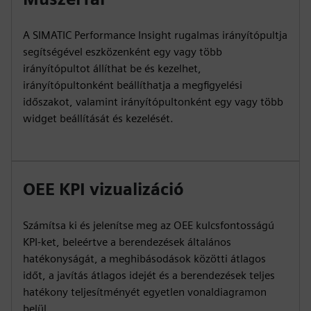
A SIMATIC Performance Insight rugalmas irányítópultja
segítségével eszközenként egy vagy több
irányítópultot állíthat be és kezelhet,
irányítópultonként beállíthatja a megfigyelési
időszakot, valamint irányítópultonként egy vagy több
widget beállítását és kezelését.
OEE KPI vizualizáció
Számítsa ki és jelenítse meg az OEE kulcsfontosságú
KPI-ket, beleértve a berendezések általános
hatékonyságát, a meghibásodások közötti átlagos
időt, a javítás átlagos idejét és a berendezések teljes
hatékony teljesítményét egyetlen vonaldiagramon
belül.