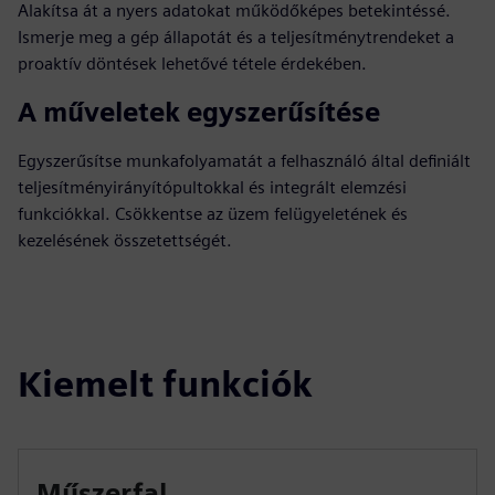
Alakítsa át a nyers adatokat működőképes betekintéssé.
Ismerje meg a gép állapotát és a teljesítménytrendeket a
proaktív döntések lehetővé tétele érdekében.
A műveletek egyszerűsítése
Egyszerűsítse munkafolyamatát a felhasználó által definiált
teljesítményirányítópultokkal és integrált elemzési
funkciókkal. Csökkentse az üzem felügyeletének és
kezelésének összetettségét.
Kiemelt funkciók
Műszerfal