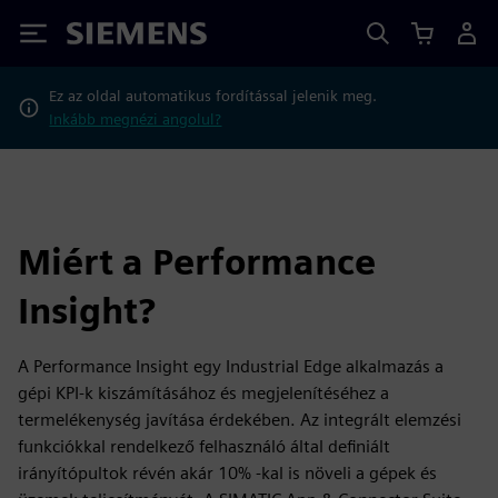
Siemens
Ez az oldal automatikus fordítással jelenik meg.
Inkább megnézi angolul?
Miért a Performance
Insight?
A Performance Insight egy Industrial Edge alkalmazás a
gépi KPI-k kiszámításához és megjelenítéséhez a
termelékenység javítása érdekében. Az integrált elemzési
funkciókkal rendelkező felhasználó által definiált
irányítópultok révén akár 10% -kal is növeli a gépek és