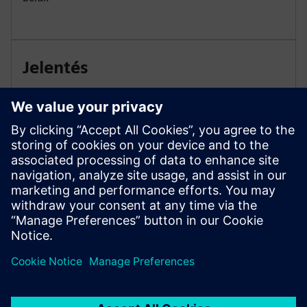
Jelentés
A jelentéstételi funkciók segítségével eszközenként
egy vagy több jelentést állíthat be és kezelhet,
beállíthatja a jelentésenkénti megfigyelési időszakot,
meghatározhatja a jelentések automatikus
generálásának ciklusát, és hozzárendelhet egy vagy
több e-mail címzettet.