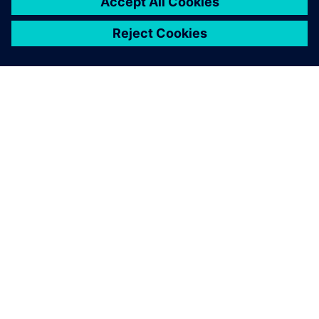
A SIEMENS BEMUTATÁSA
CÉGADATOK
KAPCSOLATFELVÉTEL
KARRIER