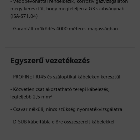
- Védőbevonattal rendelkezik, korrozív gázvizsgálaton
megy keresztül, hogy megfeleljen a G3 szabványnak
(ISA-S71.04)
- Garantált működés 4000 méteres magasságban
Egyszerű vezetékezés
- PROFINET RJ45 és száloptikai kábeleken keresztül
- Közvetlen csatlakoztatható terepi kábelezés,
legfeljebb 2,5 mm²
- Csavar nélküli, nincs szükség nyomatékvizsgálatra
- D-SUB kábeltábla előre összeszerelt kábelekkel