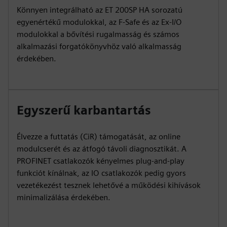
Könnyen integrálható az ET 200SP HA sorozatú
egyenértékű modulokkal, az F-Safe és az Ex-I/O
modulokkal a bővítési rugalmasság és számos
alkalmazási forgatókönyvhöz való alkalmasság
érdekében.
Egyszerű karbantartás
Élvezze a futtatás (CiR) támogatását, az online
modulcserét és az átfogó távoli diagnosztikát. A
PROFINET csatlakozók kényelmes plug-and-play
funkciót kínálnak, az IO csatlakozók pedig gyors
vezetékezést tesznek lehetővé a működési kihívások
minimalizálása érdekében.