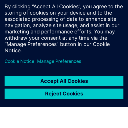
További források
Műszaki dokumentáció
Műszaki dokumentáció |
IO ÉS 200PA SMART CN