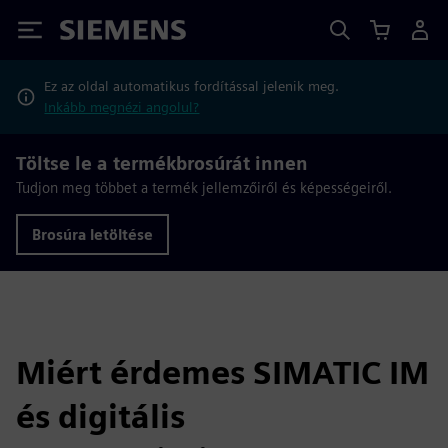
Siemens
Ez az oldal automatikus fordítással jelenik meg.
Inkább megnézi angolul?
Töltse le a termékbrosúrát innen
Tudjon meg többet a termék jellemzőiről és képességeiről.
Brosúra letöltése
Miért érdemes SIMATIC IM
és digitális