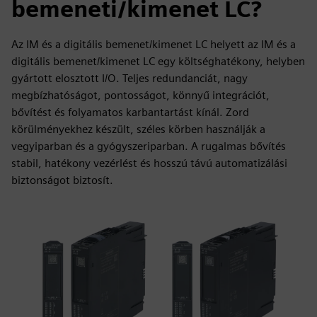
bemeneti/kimenet LC?
Az IM és a digitális bemenet/kimenet LC helyett az IM és a
digitális bemenet/kimenet LC egy költséghatékony, helyben
gyártott elosztott I/O. Teljes redundanciát, nagy
megbízhatóságot, pontosságot, könnyű integrációt,
bővítést és folyamatos karbantartást kínál. Zord
körülményekhez készült, széles körben használják a
vegyiparban és a gyógyszeriparban. A rugalmas bővítés
stabil, hatékony vezérlést és hosszú távú automatizálási
biztonságot biztosít.