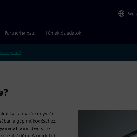
Regi
Partnerhálózat
Témák és adatok
zi angolul?
e?
okat tartalmazó könyvtár,
zásában a gép működéséhez.
lyamatát, ami ideális, ha
ó konzultációra. A moduláris