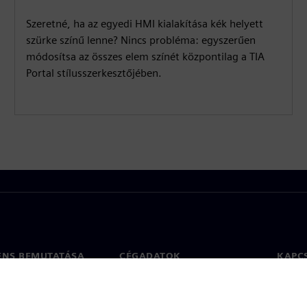
Szeretné, ha az egyedi HMI kialakítása kék helyett
szürke színű lenne? Nincs probléma: egyszerűen
módosítsa az összes elem színét központilag a TIA
Portal stílusszerkesztőjében.
ENS BEMUTATÁSA
CÉGADATOK
KAPC
Vállalat
Kapcs