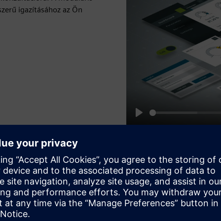
yszerű igazításához az Ön
Play