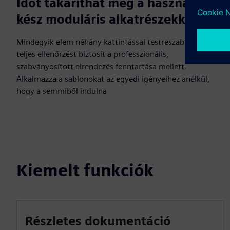
Időt takaríthat meg a használatra
kész moduláris alkatrészekkel
Mindegyik elem néhány kattintással testreszabható, így
teljes ellenőrzést biztosít a professzionális,
szabványosított elrendezés fenntartása mellett.
Alkalmazza a sablonokat az egyedi igényeihez anélkül,
hogy a semmiből indulna
Kiemelt funkciók
Részletes dokumentáció