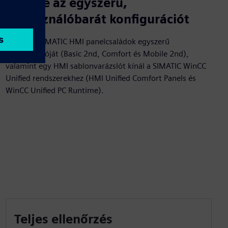
Élvezze az egyszerű,
felhasználóbarát konfigurációt
A Suite a SIMATIC HMI panelcsaládok egyszerű
konfigurációját (Basic 2nd, Comfort és Mobile 2nd),
valamint egy HMI sablonvarázslót kínál a SIMATIC WinCC
Unified rendszerekhez (HMI Unified Comfort Panels és
WinCC Unified PC Runtime).
Teljes ellenőrzés