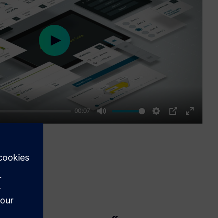
Play
00:07
Mute
Settings
PIP
Enter
fullscre