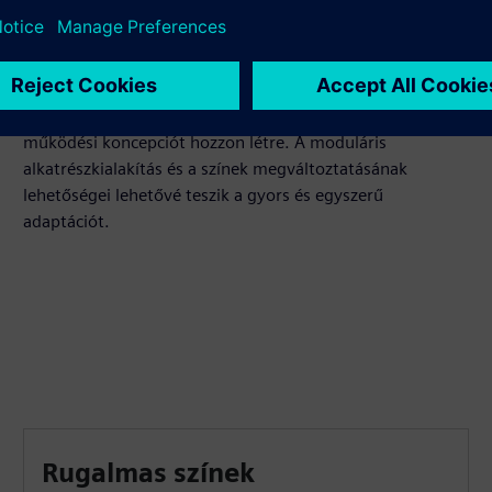
Gyorsítsa fel és egyszerűsítse a
HMI fejlesztési folyamatát
Hozzáférhet több tucat elemhez, amelyeket gyorsan
kombinálhat, hogy modern, felhasználóbarát és vonzó
működési koncepciót hozzon létre. A moduláris
alkatrészkialakítás és a színek megváltoztatásának
lehetőségei lehetővé teszik a gyors és egyszerű
adaptációt.
Rugalmas színek