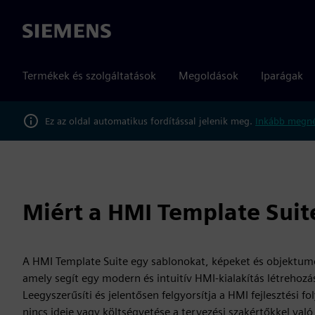
Siemens
Termékek és szolgáltatások
Megoldások
Iparágak
Ez az oldal automatikus fordítással jelenik meg.
Inkább megné
Miért a HMI Template Suit
A HMI Template Suite egy sablonokat, képeket és objektum
amely segít egy modern és intuitív HMI-kialakítás létreho
Leegyszerűsíti és jelentősen felgyorsítja a HMI fejlesztési fo
nincs ideje vagy költségvetése a tervezési szakértőkkel val