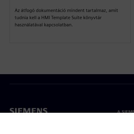
Az átfogó dokumentáció mindent tartalmaz, amit
tudnia kell a HMI Template Suite könyvtár
használatával kapcsolatban.
A SIEM
Rólunk