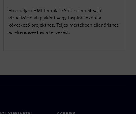
Használja a HMI Template Suite elemeit saját
vizualizáció alapjaként vagy inspirációként a
következő projekthez. Teljes mértékben ellenőrizheti
az elrendezést és a tervezést.
SOLATFELVÉTEL
KARRIER
olat
Állások és karrier