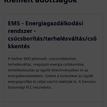
EMS - Energiagazdálkodási
rendszer -
csúcsborítás/terhelésváltás/csö
kkentés
A SieStar EMS jellemzői: csúcscsökkentés,
terhelésváltás, megújuló energia csökkentése,
terheléselosztás az ügyfél létesítményében és az
energiakereskedelem. Ezeket a funkciókat az ügyfél
energiaprofilja és céljai szerint alakítják ki. A Siemens
biztonsági PLC használata.