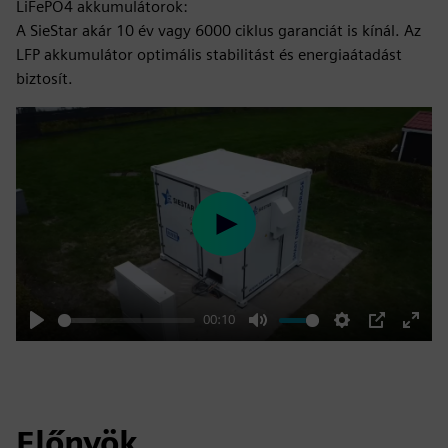
LiFePO4 akkumulátorok:
A SieStar akár 10 év vagy 6000 ciklus garanciát is kínál. Az
LFP akkumulátor optimális stabilitást és energiaátadást
biztosít.
Play
00:10
Play
Mute
Settings
PIP
Enter
fulls
Előnyök