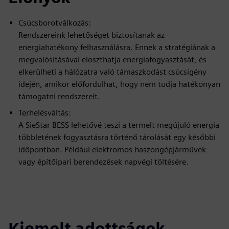
Csúcsborotválkozás:
Rendszereink lehetőséget biztosítanak az
energiahatékony felhasználásra. Ennek a stratégiának a
megvalósításával eloszthatja energiafogyasztását, és
elkerülheti a hálózatra való támaszkodást csúcsigény
idején, amikor előfordulhat, hogy nem tudja hatékonyan
támogatni rendszereit.
Terhelésváltás:
A SieStar BESS lehetővé teszi a termelt megújuló energia
többletének fogyasztásra történő tárolását egy későbbi
időpontban. Például elektromos haszongépjárművek
vagy építőipari berendezések napvégi töltésére.
Kiemelt adottságok