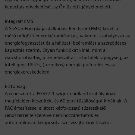
kapacitás növekedését az Ön üzleti igényei mellett.
Integrált EMS:
A SieStar Energiagazdálkodási Rendszer (EMS) kezeli a
mérő mögötti energiaáramlásokat, valamint szabályozza az
energiafogyasztást és a hálózati beáramlást a szerződéses
kapacitás szerint. Olyan funkciókat kínál, mint a
csúcsborotváltás, a terhelésváltás, a tartalék tápegység, az
intelligens töltés, (termikus) energia pufferelés és az
energiakereskedelem.
Biztonság:
A rendszerek a PGS37.1 szigorú holland szabályainak
megfelelően készültek, és 60 perc tűzállóságot kínálnak. A
PAC értesítéssel ellátott kétfokozatú tűzérzékelő
rendszerrel felszerelve nem hozzáférhetők és
automatikusan kikapcsol a szervizajtó kinyitásakor.