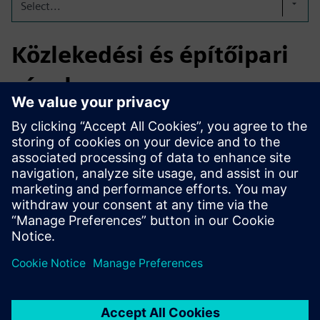
Select...
Közlekedési és építőipari
cégek
Az e-berendezések bevezetéséhez jelentős teljesítményű
(kW) egyenáramú töltők szükségesek. Gyakran a hálózati
kapcsolat túl kicsi, és a hálózati torlódás miatt nem
bővíthető. A BESS nappali töltése, valamint az e-teherautók
és még sok másikra történő feltöltése lehetővé teszi az
üzemeltetési modell használatát.