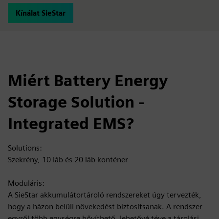
Kínálat SieStar
Miért Battery Energy
Storage Solution -
Integrated EMS?
Solutions:
Szekrény, 10 láb és 20 láb konténer
Moduláris:
A SieStar akkumulátortároló rendszereket úgy tervezték,
hogy a házon belüli növekedést biztosítsanak. A rendszer
egyről több egységre bővíthető, lehetővé téve a tárolási