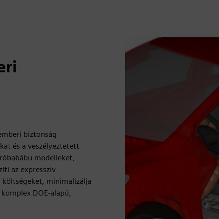
eri
emberi biztonság
at és a veszélyeztetett
 próbabábu modelleket,
íti az expresszív
 költségeket, minimalizálja
as komplex DOE-alapú,