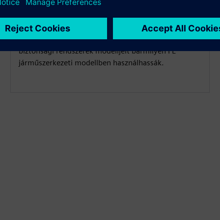
Fuss együttes szimulációban az LS-Dyna és a Radioss
és a Simcenter Madymo társasággal. Ez lehetővé
teszi a mérnökök számára, hogy az utasok és a
biztonsági rendszerek modelljeit bármilyen FE
járműszerkezeti modellben használhassák.