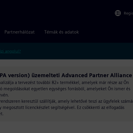
Regi
Partnerhálózat
Témák és adatok
zi angolul?
A version) üzemelteti Advanced Partner Alliance
timalizálja a tervezést további 82+ termékkel, amelyek már része az Ön
azó megoldásokat egyetlen egységes forrásból, amelyeket Ön ismer és
évén.
rendszeren keresztül szállítják, amely lehetővé teszi az ügyfelek számá
 megosztott licenckészlet segítségével. Ez csökkenti az elfogadás
t.