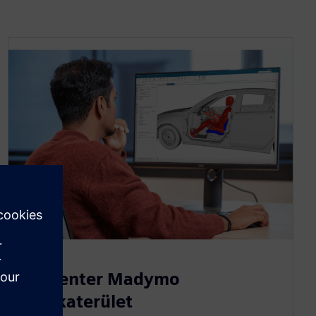
Simcenter Madymo
munkaterület