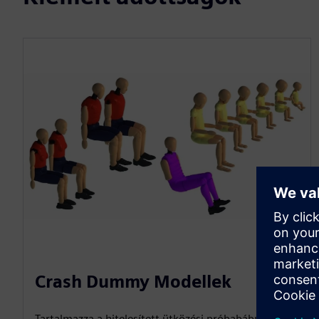
Crash Dummy Modellek
Tartalmazza a hitelesített ütközési próbabábu