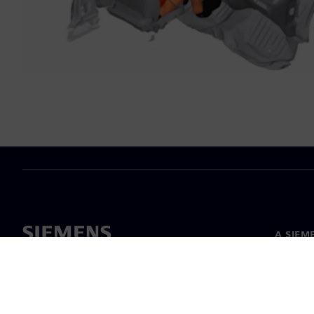
A SIEM
Rólunk
Vezetős