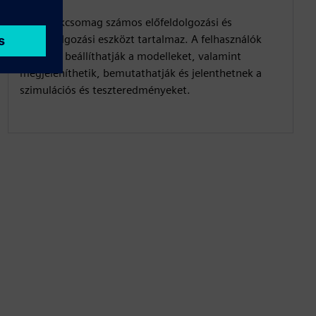
A termékcsomag számos előfeldolgozási és
utófeldolgozási eszközt tartalmaz. A felhasználók
könnyen beállíthatják a modelleket, valamint
megjeleníthetik, bemutathatják és jelenthetnek a
szimulációs és teszteredményeket.