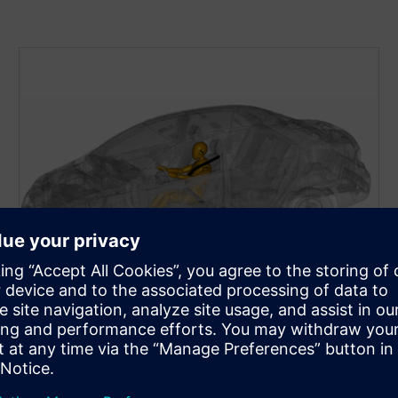
Rugalmasság az interfészen
keresztül