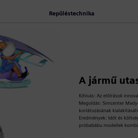
Repüléstechnika
A jármű uta
Kihívás: Az előírások innova
Megoldás: Simcenter Madymo
korlátozásának kialakításá
Eredmények: Időt és költség
próbabábu modellek kombin