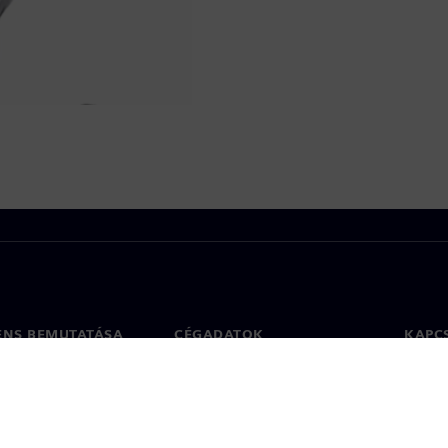
ENS BEMUTATÁSA
CÉGADATOK
KAPC
Vállalat
Kapcs
ég
Befektetői kapcsolatok
Irodák