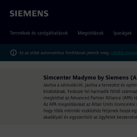
Siemens
Termékek és szolgáltatások
Megoldások
Iparágak
Ez az oldal automatikus fordítással jelenik meg.
Inkább megné
Simcenter Madymo by Siemens (AP
Javítsa a szimulációt, javítsa a tervezést és op
kínálatának. Fedezze fel harmadik féltől szárm
megbízhat az Advanced Partner Alliance (APA) r
Az APA megoldásokat az Altair Units licencelési 
hogy több mérnöki eszközhöz férjenek hozzá egy
akadályait és egyszerűsíti az ügyfelek beszerzésé