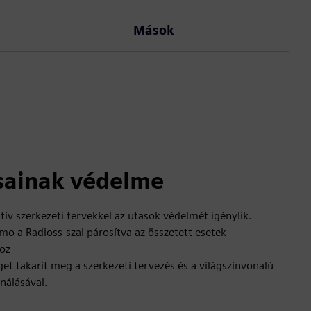
Mások
sainak védelme
tív szerkezeti tervekkel az utasok védelmét igénylik.
 a Radioss-szal párosítva az összetett esetek
hoz
et takarít meg a szerkezeti tervezés és a világszínvonalú
álásával.