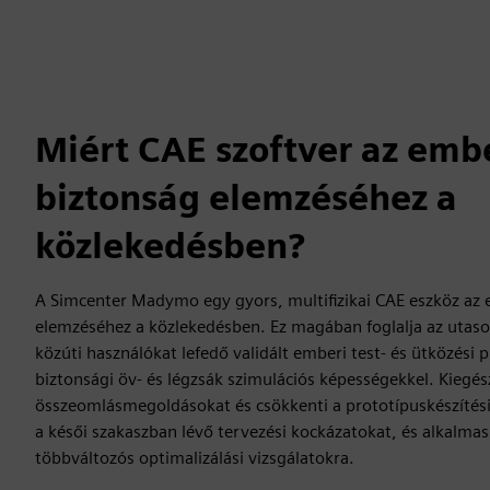
Miért CAE szoftver az emb
biztonság elemzéséhez a
közlekedésben?
A Simcenter Madymo egy gyors, multifizikai CAE eszköz az 
elemzéséhez a közlekedésben. Ez magában foglalja az utasok
közúti használókat lefedő validált emberi test- és ütközési
biztonsági öv- és légzsák szimulációs képességekkel. Kiegész
összeomlásmegoldásokat és csökkenti a prototípuskészítési
a késői szakaszban lévő tervezési kockázatokat, és alkalm
többváltozós optimalizálási vizsgálatokra.