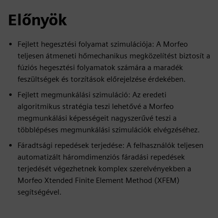
Előnyök
Fejlett hegesztési folyamat szimulációja: A Morfeo
teljesen átmeneti hőmechanikus megközelítést biztosít a
fúziós hegesztési folyamatok számára a maradék
feszültségek és torzítások előrejelzése érdekében.
Fejlett megmunkálási szimuláció: Az eredeti
algoritmikus stratégia teszi lehetővé a Morfeo
megmunkálási képességeit nagyszerűvé teszi a
többlépéses megmunkálási szimulációk elvégzéséhez.
Fáradtsági repedések terjedése: A felhasználók teljesen
automatizált háromdimenziós fáradási repedések
terjedését végezhetnek komplex szerelvényekben a
Morfeo Xtended Finite Element Method (XFEM)
segítségével.