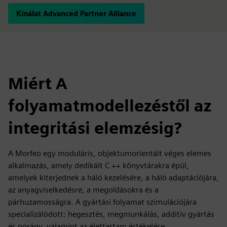
Kínálat Advanced Partner Alliance
Miért A
folyamatmodellezéstől az
integritási elemzésig?
A Morfeo egy moduláris, objektumorientált véges elemes
alkalmazás, amely dedikált C ++ könyvtárakra épül,
amelyek kiterjednek a háló kezelésére, a háló adaptációjára,
az anyagviselkedésre, a megoldásokra és a
párhuzamosságra. A gyártási folyamat szimulációjára
specializálódott: hegesztés, megmunkálás, additív gyártás
és porágy, valamint az élettartam értékelése