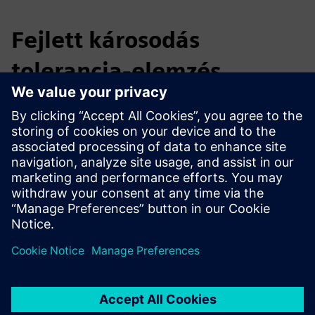
Fejlett károsodás
tolerancia-elemzés
Kihívás: Repedések terjedésének elemzése összetett
szerelvényekben a tervezéshez és a működés közbeni hibák
vizsgálatához.
Megoldás: Morfeo/Crack XFEM automatizált 3D fáradtsági
repedések terjedéséhez levelset funkciókon keresztül.
Eredmények: Automatizált repedési útvonal előrejelzése,
stresszintenzitási tényezők, többszörös repedések kezelése