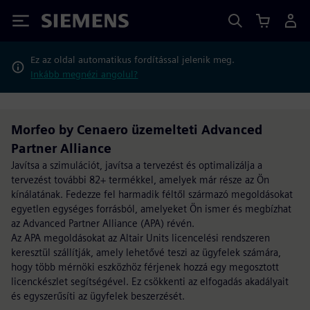
Siemens
Ez az oldal automatikus fordítással jelenik meg.
Inkább megnézi angolul?
Morfeo by Cenaero üzemelteti Advanced
Partner Alliance
Javítsa a szimulációt, javítsa a tervezést és optimalizálja a
tervezést további 82+ termékkel, amelyek már része az Ön
kínálatának. Fedezze fel harmadik féltől származó megoldásokat
egyetlen egységes forrásból, amelyeket Ön ismer és megbízhat
az Advanced Partner Alliance (APA) révén.
Az APA megoldásokat az Altair Units licencelési rendszeren
keresztül szállítják, amely lehetővé teszi az ügyfelek számára,
hogy több mérnöki eszközhöz férjenek hozzá egy megosztott
licenckészlet segítségével. Ez csökkenti az elfogadás akadályait
és egyszerűsíti az ügyfelek beszerzését.