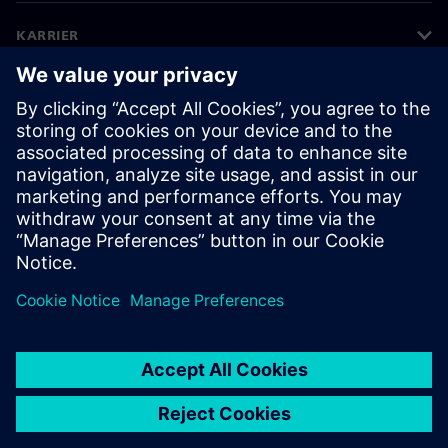
KARRIER
©
Siemens
2026
Vállalati információk
Adatvédelmi nyilatkozat
Cookie (süti) tájékoztató
Felhasználási feltételek
Digitális azonosító
Bejelentések