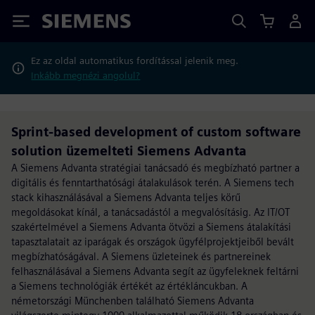
Siemens
Ez az oldal automatikus fordítással jelenik meg.
Inkább megnézi angolul?
Sprint-based development of custom software
solution üzemelteti Siemens Advanta
A Siemens Advanta stratégiai tanácsadó és megbízható partner a
digitális és fenntarthatósági átalakulások terén. A Siemens tech
stack kihasználásával a Siemens Advanta teljes körű
megoldásokat kínál, a tanácsadástól a megvalósításig. Az IT/OT
szakértelmével a Siemens Advanta ötvözi a Siemens átalakítási
tapasztalatait az iparágak és országok ügyfélprojektjeiből bevált
megbízhatóságával. A Siemens üzleteinek és partnereinek
felhasználásával a Siemens Advanta segít az ügyfeleknek feltárni
a Siemens technológiák értékét az értékláncukban. A
németországi Münchenben található Siemens Advanta