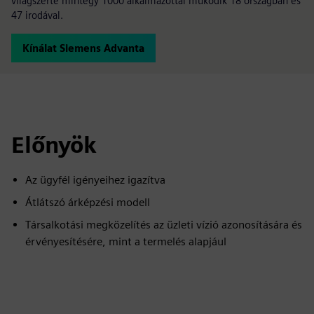
világszerte mintegy 1000 alkalmazottal működik 18 országban és
47 irodával.
Kínálat Siemens Advanta
Előnyök
Az ügyfél igényeihez igazítva
Átlátszó árképzési modell
Társalkotási megközelítés az üzleti vízió azonosítására és
érvényesítésére, mint a termelés alapjául