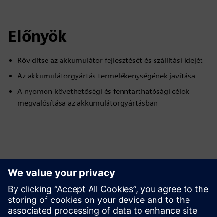
Előnyök
Rövidítse az akkumulátor fejlesztését és szállítási idejét
Az akkumulátorgyártás termelékenységének javítása
A nyomon követhetőségi és fenntarthatósági célok
megvalósítása az akkumulátorgyártásban
Erőforrások és kapcsolódó
termékek megismerése