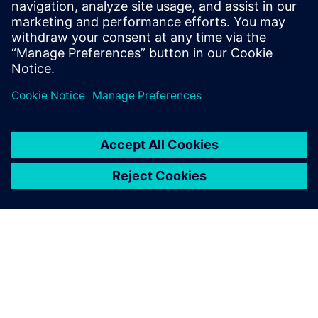
További információk és források
Esettanulmány