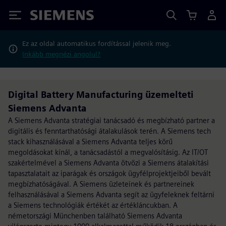
Siemens
Ez az oldal automatikus fordítással jelenik meg.
Inkább megnézi angolul?
Digital Battery Manufacturing üzemelteti
Siemens Advanta
A Siemens Advanta stratégiai tanácsadó és megbízható partner a
digitális és fenntarthatósági átalakulások terén. A Siemens tech
stack kihasználásával a Siemens Advanta teljes körű
megoldásokat kínál, a tanácsadástól a megvalósításig. Az IT/OT
szakértelmével a Siemens Advanta ötvözi a Siemens átalakítási
tapasztalatait az iparágak és országok ügyfélprojektjeiből bevált
megbízhatóságával. A Siemens üzleteinek és partnereinek
felhasználásával a Siemens Advanta segít az ügyfeleknek feltárni
a Siemens technológiák értékét az értékláncukban. A
németországi Münchenben található Siemens Advanta