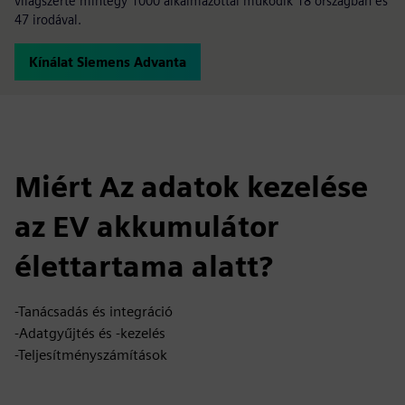
világszerte mintegy 1000 alkalmazottal működik 18 országban és
47 irodával.
Kínálat Siemens Advanta
Miért Az adatok kezelése
az EV akkumulátor
élettartama alatt?
-Tanácsadás és integráció
-Adatgyűjtés és -kezelés
-Teljesítményszámítások