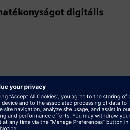
hatékonyságot digitális
sztikus megközelítéseket