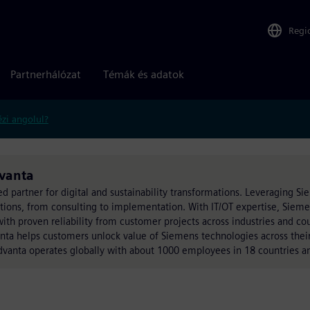
Regi
Partnerhálózat
Témák és adatok
zi angolul?
dvanta
ed partner for digital and sustainability transformations. Leveraging S
utions, from consulting to implementation. With IT/OT expertise, Siem
h proven reliability from customer projects across industries and coun
ta helps customers unlock value of Siemens technologies across their
anta operates globally with about 1000 employees in 18 countries and