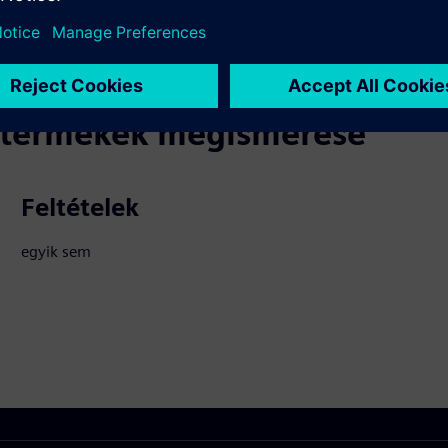
ó termékek megismerése
Feltételek
egyik sem