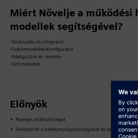
Miért Növelje a működési 
modellek segítségével?
-Tanácsadás és integráció
-Eszközmodellek/Konfigurátor
-Adatgyűjtés és -kezelés
-Optimalizálás
Előnyök
Nyerjen átláthatóságot
Fedezze fel a hatékonyságtalanságokat és építsen ki holi