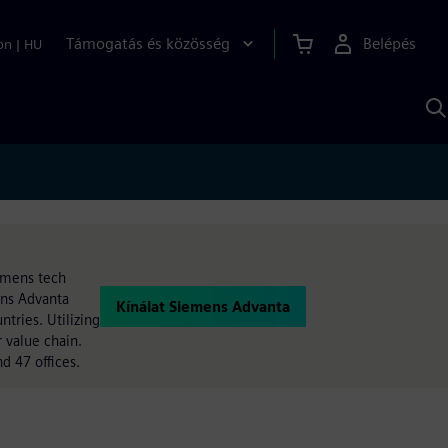
Támogatás és közösség
Belépés
on
|
HU
K
S
s
iemens tech
ens Advanta
Kínálat Siemens Advanta
tries. Utilizing
 value chain.
 47 offices.