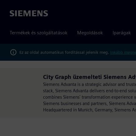
Siemens
Termékek és szolgáltatások
Megoldások
Iparágak
Ez az oldal automatikus fordítással jelenik meg.
Inkább megné
City Graph üzemelteti Siemens A
Siemens Advanta is a strategic advisor and trust
stack, Siemens Advanta delivers end-to-end sol
combines Siemens' transformation experience wit
Siemens businesses and partners, Siemens Advan
Headquartered in Munich, Germany, Siemens Adv