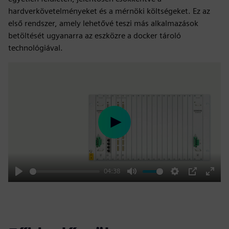
hardverkövetelményeket és a mérnöki költségeket. Ez az
első rendszer, amely lehetővé teszi más alkalmazások
betöltését ugyanarra az eszközre a docker tároló
technológiával.
Play
04:38
Play
Mute
Settings
PIP
Enter
fulls