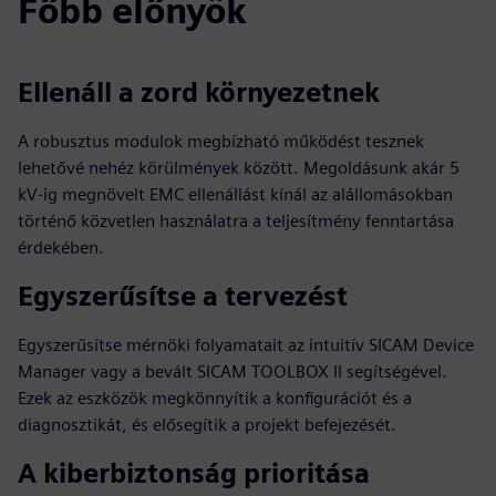
Főbb előnyök
Ellenáll a zord környezetnek
A robusztus modulok megbízható működést tesznek
lehetővé nehéz körülmények között. Megoldásunk akár 5
kV-ig megnövelt EMC ellenállást kínál az alállomásokban
történő közvetlen használatra a teljesítmény fenntartása
érdekében.
Egyszerűsítse a tervezést
Egyszerűsítse mérnöki folyamatait az intuitív SICAM Device
Manager vagy a bevált SICAM TOOLBOX II segítségével.
Ezek az eszközök megkönnyítik a konfigurációt és a
diagnosztikát, és elősegítik a projekt befejezését.
A kiberbiztonság prioritása