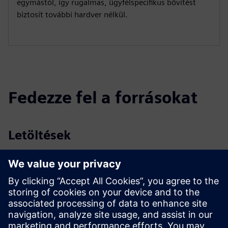
egymástól, így rugalmas, ügyfélspecifikus bővítést
biztosít további hardver nélkül.
Fedezze fel a forrásokat
Letöltések
Profil SICAM A8000
Profil SICAM A8000 állvány
Katalógus SICAM alállomás automatizálása
Pályázati előírások
SiePortal - Webáruház