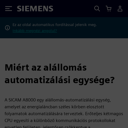
Siemens
Ez az oldal automatikus fordítással jelenik meg.
Inkább megnézi angolul?
Miért az alállomás
automatizálási egysége?
A SICAM A8000 egy alállomás-automatizálási egység,
amelyet az energialáncban széles körben elosztott
folyamatok automatizálására terveztek. Erőteljes kétmagos
CPU egyesíti a különböző kommunikációs protokollokat
egyetlen felületen, jelentősen csökkentve a