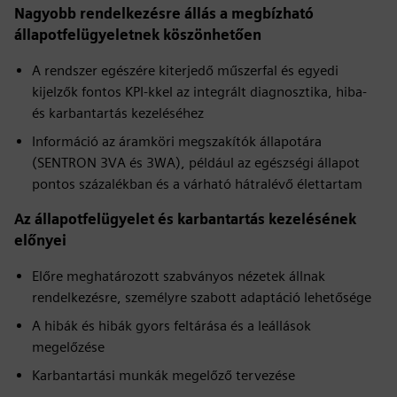
Nagyobb rendelkezésre állás a megbízható
állapotfelügyeletnek köszönhetően
A rendszer egészére kiterjedő műszerfal és egyedi
kijelzők fontos KPI-kkel az integrált diagnosztika, hiba-
és karbantartás kezeléséhez
Információ az áramköri megszakítók állapotára
(SENTRON 3VA és 3WA), például az egészségi állapot
pontos százalékban és a várható hátralévő élettartam
Az állapotfelügyelet és karbantartás kezelésének
előnyei
Előre meghatározott szabványos nézetek állnak
rendelkezésre, személyre szabott adaptáció lehetősége
A hibák és hibák gyors feltárása és a leállások
megelőzése
Karbantartási munkák megelőző tervezése