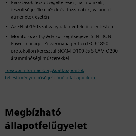
Riasztások feszültségeltérések, harmonikák,
feszültségcsökkenések és duzzanatok, valamint
átmenetek esetén
Az EN 50160 szabványnak megfelelő jelentéstétel
Monitorozás PQ Advisor segítségével SENTRON
Powermanager Powermanager-ben IEC 61850
protokollon keresztül SICAM Q100 és SICAM Q200
áramminőségi műszerekkel
További információ a „Adatközpontok
teljesítményminősége” című adatlapunkon
Megbízható
állapotfelügyelet