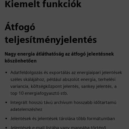
Kiemelt funkciók
Átfogó
teljesítményjelentés
Nagy energia átláthatóság az átfogó jelentésnek
köszönhetően
Adatfeldolgozás és exportálás az energiaipari jelentések
széles skálájához, például abszolút energia, terhelési
variancia, költségközpont jelentés, sankey jelentés, a
top 10 energiafogyasztó stb.
Integrált hosszú távú archívum hosszabb időtartamú
adatelemzéshez
Jelentések és jelentések tárolása több formátumban
Jelentések e-mail listába vagy mappába történő