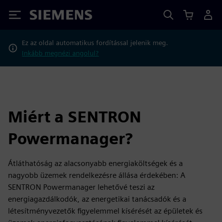
Siemens
Ez az oldal automatikus fordítással jelenik meg.
Inkább megnézi angolul?
Miért a SENTRON
Powermanager?
Átláthatóság az alacsonyabb energiaköltségek és a
nagyobb üzemek rendelkezésre állása érdekében: A
SENTRON Powermanager lehetővé teszi az
energiagazdálkodók, az energetikai tanácsadók és a
létesítményvezetők figyelemmel kísérését az épületek és