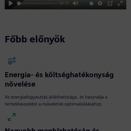
04:19
Play
Mute
Settings
PIP
Enter
fulls
Főbb előnyök
Energia- és költséghatékonyság
növelése
Az energiafogyasztás átláthatósága, és használja a
terheléskezelést a műveletek optimalizálásához.
Nagyobb megbízhatóság és