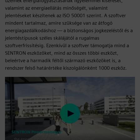
üzemek energiafogyasztásának figyelemmel kísérését,
valamint az energiaellátás minőségét, valamint
jelentéseket készítenek az ISO 50001 szerint. A szoftver
mindent tartalmaz, amire szüksége van az átfogó
energiagazdálkodáshoz — a biztonságos jogkezeléstől és a
jelentéstípusok széles skálájától a rugalmas
szoftverfrissítésig. Ezenkívül a szoftver támogatja mind a
SENTRON eszközöket, mind az összes többi eszközt,
beleértve a harmadik féltől származó eszközöket is, a
rendszer felső határértéke kiszolgálónként 1000 eszköz.
Play