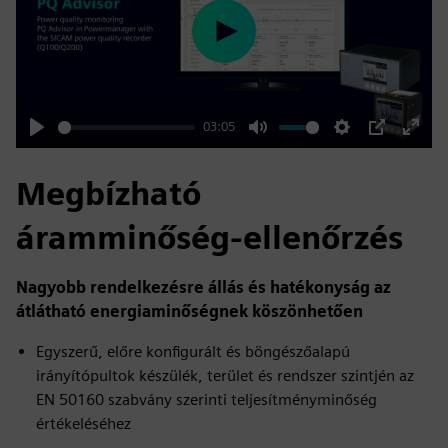
Play
03:05
Play
Mute
Settings
PIP
Enter
fulls
Megbízható
áramminőség-ellenőrzés
Nagyobb rendelkezésre állás és hatékonyság az
átlátható energiaminőségnek köszönhetően
Egyszerű, előre konfigurált és böngészőalapú
irányítópultok készülék, terület és rendszer szintjén az
EN 50160 szabvány szerinti teljesítményminőség
értékeléséhez