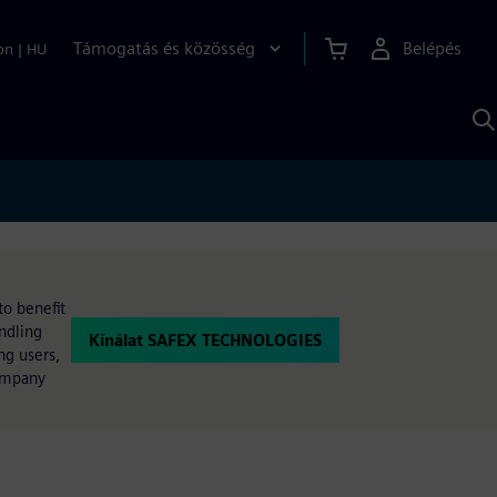
Támogatás és közösség
Belépés
on
|
HU
K
S
s
o benefit
undling
Kínálat SAFEX TECHNOLOGIES
ng users,
company