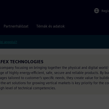
Regi
Partnerhálózat
Témák és adatok
zi angolul?
 SAFEX TECHNOLOGIES
mpany focusing on bringing together the physical and digital world t
ge of highly energy-efficient, safe, secure and reliable products. By b
ages tailored to customer’s specific needs, they create value for buildi
-the-art solutions for growing vertical markets is key priority for the 
gh level of technical competencies.