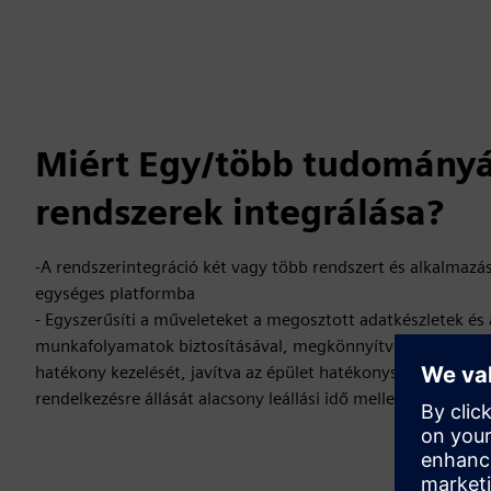
Miért Egy/több tudomány
rendszerek integrálása?
-A rendszerintegráció két vagy több rendszert és alkalmazás
egységes platformba
- Egyszerűsíti a műveleteket a megosztott adatkészletek és
munkafolyamatok biztosításával, megkönnyítve az informáci
hatékony kezelését, javítva az épület hatékonyságát és a 
rendelkezésre állását alacsony leállási idő mellett