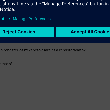
öbb rendszer összekapcsolására és a rendszeradatok
lomásról