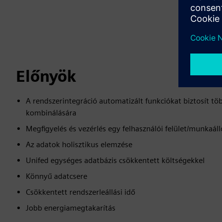
Előnyök
A rendszerintegráció automatizált funkciókat biztosít t
kombinálására
Megfigyelés és vezérlés egy felhasználói felület/munkaál
Az adatok holisztikus elemzése
Unifed egységes adatbázis csökkentett költségekkel
Könnyű adatcsere
Csökkentett rendszerleállási idő
Jobb energiamegtakarítás