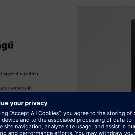
ágú
t egyesít egyetlen
 az automatizált
ók és feladatok gyors és
berendezések magas