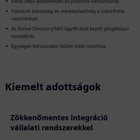
Valós idejű adatelemzés és prediktív karbantartás
Fokozott biztonság és méretezhetőség a robotflotta
vezérlésével
Az Active Directory/SSO ügyfél által kezelt görgőalapú
hozzáférés
Egységes felhasználói felület több robothoz
Kiemelt adottságok
Zökkenőmentes integráció
vállalati rendszerekkel