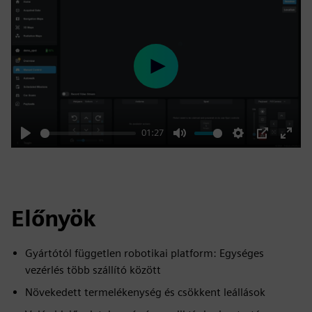
Play
01:27
Play
Mute
Settings
PIP
Enter
fulls
Előnyök
Gyártótól független robotikai platform: Egységes
vezérlés több szállító között
Növekedett termelékenység és csökkent leállások