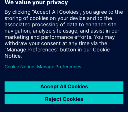
További információk és források
Roboverse válasz platform
Fehér könyv: Az autonóm mobil robotok felemelkedése
Feltételek