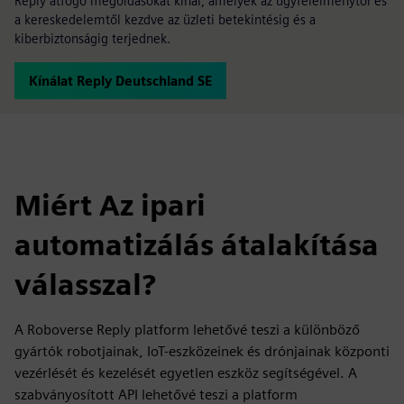
Reply átfogó megoldásokat kínál, amelyek az ügyfélélménytől és
a kereskedelemtől kezdve az üzleti betekintésig és a
kiberbiztonságig terjednek.
Kínálat Reply Deutschland SE
Miért Az ipari
automatizálás átalakítása
válasszal?
A Roboverse Reply platform lehetővé teszi a különböző
gyártók robotjainak, IoT-eszközeinek és drónjainak központi
vezérlését és kezelését egyetlen eszköz segítségével. A
szabványosított API lehetővé teszi a platform