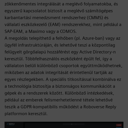
zökkenőmentes integrálását a meglévő folyamatokba, és
egyszerű kapcsolatot biztosít a meglévő számítógépes
karbantartási menedzsment rendszerhez (CMMS) és
vállalati eszközkezelő (EAM) rendszerekhez, mint például a
SAP-EAM, a Maximo vagy a COMOS.
A megoldás telepíthető a felhőben (pl. Azure-ban) vagy az
ügyfél infrastruktúráján, és lehetővé teszi a központilag
felügyelt görgőalapú hozzáférést egy Active Directory-n
keresztül. Többfelhasználós eszközként épült fel, így a
vállalaton belüli különböző csoportok együttműködhetnek,
miközben az adatok integritását érintetlenül tartják az
egyes részlegekben. A speciális titkosítással kombinálva ez
a technológia biztosítja a biztonságos kommunikációt a
gépek és a rendszerek között. Különböző intézkedések,
például az emberek felismerhetetlenné tétele lehetővé
teszik a GDPR-kompatibilis működést a Roboverse Reply
platformon keresztül.