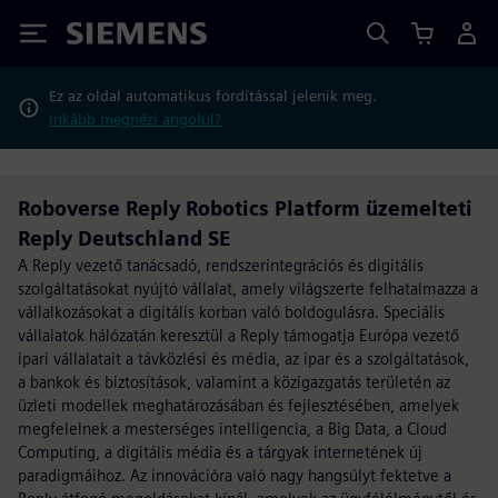
Siemens
Ez az oldal automatikus fordítással jelenik meg.
Inkább megnézi angolul?
Roboverse Reply Robotics Platform üzemelteti
Reply Deutschland SE
A Reply vezető tanácsadó, rendszerintegrációs és digitális
szolgáltatásokat nyújtó vállalat, amely világszerte felhatalmazza a
vállalkozásokat a digitális korban való boldogulásra. Speciális
vállalatok hálózatán keresztül a Reply támogatja Európa vezető
ipari vállalatait a távközlési és média, az ipar és a szolgáltatások,
a bankok és biztosítások, valamint a közigazgatás területén az
üzleti modellek meghatározásában és fejlesztésében, amelyek
megfelelnek a mesterséges intelligencia, a Big Data, a Cloud
Computing, a digitális média és a tárgyak internetének új
paradigmáihoz. Az innovációra való nagy hangsúlyt fektetve a