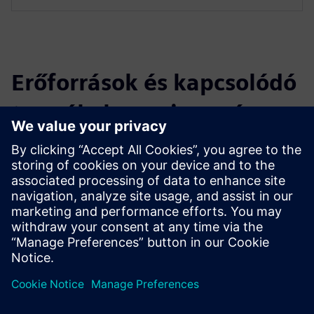
Erőforrások és kapcsolódó
termékek megismerése
Feltételek
Industrial Edge Hub Access
SIMATIC IPC227E (x86)
Industrial Edge Management License