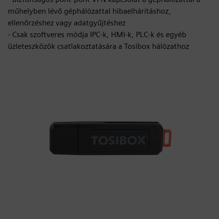
műhelyben lévő géphálózattal hibaelhárításhoz,
ellenőrzéshez vagy adatgyűjtéshez
- Csak szoftveres módja IPC-k, HMI-k, PLC-k és egyéb
üzleteszközök csatlakoztatására a Tosibox hálózathoz