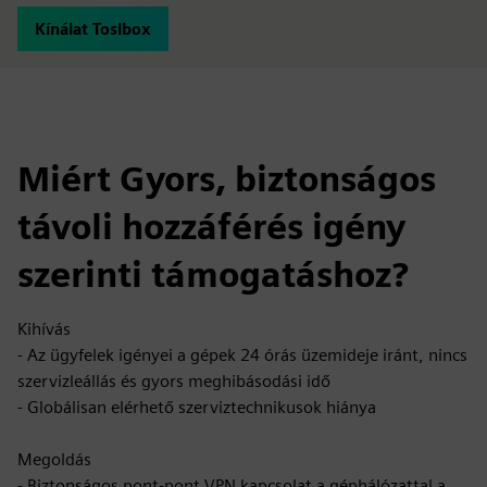
Kínálat Tosibox
Miért Gyors, biztonságos
távoli hozzáférés igény
szerinti támogatáshoz?
Kihívás
- Az ügyfelek igényei a gépek 24 órás üzemideje iránt, nincs
szervizleállás és gyors meghibásodási idő
- Globálisan elérhető szerviztechnikusok hiánya
Megoldás
- Biztonságos pont-pont VPN kapcsolat a géphálózattal a