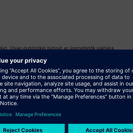
seket. Olyan eszközöket biztosít az üzemeltetők számára,
alamint a termelési kapacitás szükségtelen elvesztésének, a
ségnek abban, hogy mi történik valójában a gépekben.
tervezés, jobb költségszámítás stb. létrehozásával.
ftvermegoldás integrálását egyetlen adatplatformba.