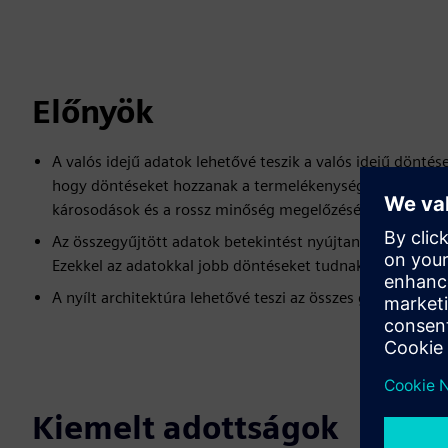
Előnyök
A valós idejű adatok lehetővé teszik a valós idejű dönté
hogy döntéseket hozzanak a termelékenység javítására, v
károsodások és a rossz minőség megelőzésére.
Az összegyűjtött adatok betekintést nyújtanak a vezető
Ezekkel az adatokkal jobb döntéseket tudnak hozni, jobb 
A nyílt architektúra lehetővé teszi az összes gép és szo
Kiemelt adottságok