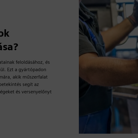
tok
ása?
atainak feloldásához, és
tül. Ezt a gyártópadon
mára, akik műszerfalat
etekintés segít az
ségeket és versenyelőnyt