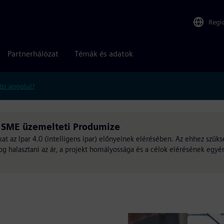
Regi
Partnerhálózat
Témák és adatok
zi angolul?
r SME üzemelteti Produmize
-kat az Ipar 4.0 (intelligens ipar) előnyeinek elérésében. Az ehhez szü
fog halasztani az ár, a projekt homályossága és a célok elérésének egy