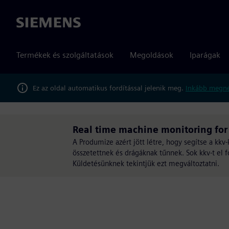
Siemens
Termékek és szolgáltatások
Megoldások
Iparágak
Ez az oldal automatikus fordítással jelenik meg.
Inkább megné
Real time machine monitoring fo
A Produmize azért jött létre, hogy segítse a kkv
összetettnek és drágáknak tűnnek. Sok kkv-t el 
Küldetésünknek tekintjük ezt megváltoztatni.