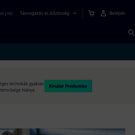
Támogatás és közösség
Belépés
on
|
HU
K
S
s
kséges technikák gyakran
Kínálat Produmize
értelműsége hiánya.