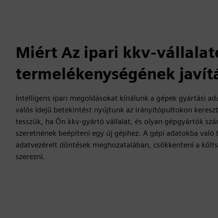
Miért Az ipari kkv-vállala
termelékenységének javít
Intelligens ipari megoldásokat kínálunk a gépek gyártási ad
valós idejű betekintést nyújtunk az irányítópultokon keresz
tesszük, ha Ön kkv-gyártó vállalat, és olyan gépgyártók szá
szeretnének beépíteni egy új géphez. A gépi adatokba való b
adatvezérelt döntések meghozatalában, csökkenteni a költ
szerezni.