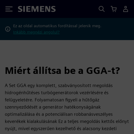
Siemens
Ez az oldal automatikus fordítással jelenik meg.
Inkább megnézi angolul?
Miért állítsa be a GGA-t?
A Set GGA egy komplett, szabványosított megoldás
hidrogénhűtéses turbógenerátorok vezérlésére és
felügyeletére. Folyamatosan figyeli a hűtőgáz
szennyeződését a generátor hatékonyságának
optimalizálása és a potenciálisan robbanásveszélyes
keverékek kialakulásának Ez a teljes megoldás kettős előnyt
nyújt, mivel egyszerűen kezelhető és alacsony kezdeti