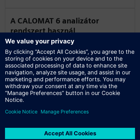
A CALOMAT 6 analizátor
rendszert használ
Folyamatosan határozza meg a H2-t és a He-t bináris
vagy kvázibináris gázkeverékekben a hővezető
képesség alapján. A rendszer két független gázelemző
vezetéket használ egy állványban, hogy megfeleljen a
nemzetközi irányelveknek.