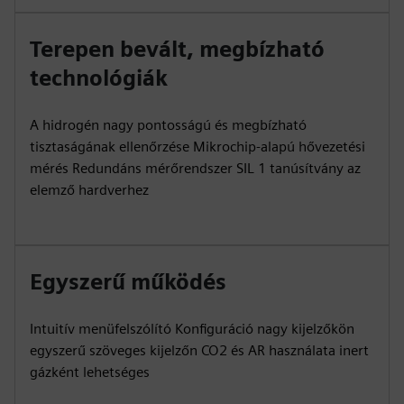
Terepen bevált, megbízható
technológiák
A hidrogén nagy pontosságú és megbízható
tisztaságának ellenőrzése Mikrochip-alapú hővezetési
mérés Redundáns mérőrendszer SIL 1 tanúsítvány az
elemző hardverhez
Egyszerű működés
Intuitív menüfelszólító Konfiguráció nagy kijelzőkön
egyszerű szöveges kijelzőn CO2 és AR használata inert
gázként lehetséges