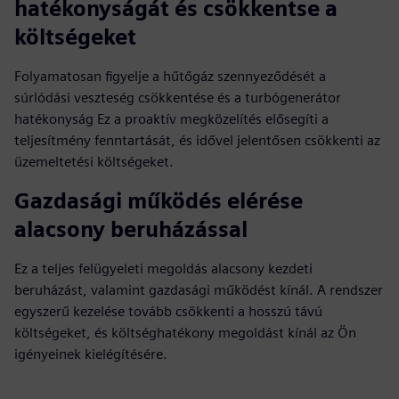
hatékonyságát és csökkentse a
költségeket
Folyamatosan figyelje a hűtőgáz szennyeződését a
súrlódási veszteség csökkentése és a turbógenerátor
hatékonyság Ez a proaktív megközelítés elősegíti a
teljesítmény fenntartását, és idővel jelentősen csökkenti az
üzemeltetési költségeket.
Gazdasági működés elérése
alacsony beruházással
Ez a teljes felügyeleti megoldás alacsony kezdeti
beruházást, valamint gazdasági működést kínál. A rendszer
egyszerű kezelése tovább csökkenti a hosszú távú
költségeket, és költséghatékony megoldást kínál az Ön
igényeinek kielégítésére.