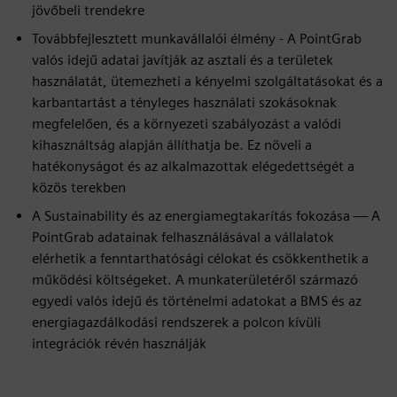
jövőbeli trendekre
Továbbfejlesztett munkavállalói élmény - A PointGrab
valós idejű adatai javítják az asztali és a területek
használatát, ütemezheti a kényelmi szolgáltatásokat és a
karbantartást a tényleges használati szokásoknak
megfelelően, és a környezeti szabályozást a valódi
kihasználtság alapján állíthatja be. Ez növeli a
hatékonyságot és az alkalmazottak elégedettségét a
közös terekben
A Sustainability és az energiamegtakarítás fokozása — A
PointGrab adatainak felhasználásával a vállalatok
elérhetik a fenntarthatósági célokat és csökkenthetik a
működési költségeket. A munkaterületéről származó
egyedi valós idejű és történelmi adatokat a BMS és az
energiagazdálkodási rendszerek a polcon kívüli
integrációk révén használják