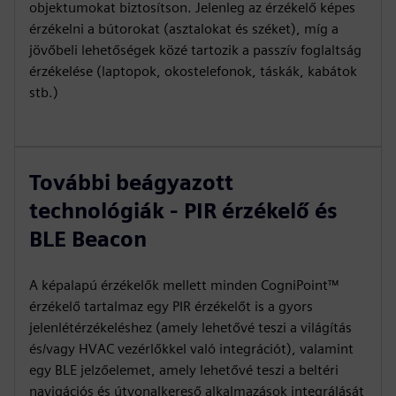
objektumokat biztosítson. Jelenleg az érzékelő képes
érzékelni a bútorokat (asztalokat és széket), míg a
jövőbeli lehetőségek közé tartozik a passzív foglaltság
érzékelése (laptopok, okostelefonok, táskák, kabátok
stb.)
További beágyazott
technológiák - PIR érzékelő és
BLE Beacon
A képalapú érzékelők mellett minden CogniPoint™
érzékelő tartalmaz egy PIR érzékelőt is a gyors
jelenlétérzékeléshez (amely lehetővé teszi a világítás
és/vagy HVAC vezérlőkkel való integrációt), valamint
egy BLE jelzőelemet, amely lehetővé teszi a beltéri
navigációs és útvonalkereső alkalmazások integrálását