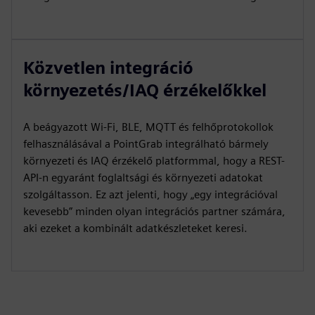
Közvetlen integráció
környezetés/IAQ érzékelőkkel
A beágyazott Wi-Fi, BLE, MQTT és felhőprotokollok
felhasználásával a PointGrab integrálható bármely
környezeti és IAQ érzékelő platformmal, hogy a REST-
API-n egyaránt foglaltsági és környezeti adatokat
szolgáltasson. Ez azt jelenti, hogy „egy integrációval
kevesebb” minden olyan integrációs partner számára,
aki ezeket a kombinált adatkészleteket keresi.