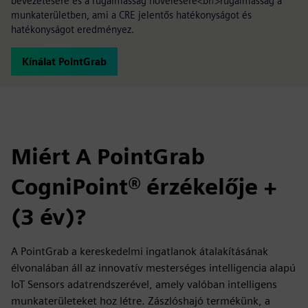
bevezetésére és a rugalmasság növelésére<br/>rugalmasság a
munkaterületben, ami a CRE jelentős hatékonyságot és
hatékonyságot eredményez.
Kínálat PointGrab
Miért A PointGrab
CogniPoint® érzékelője +
(3 év)?
A PointGrab a kereskedelmi ingatlanok átalakításának
élvonalában áll az innovatív mesterséges intelligencia alapú
IoT Sensors adatrendszerével, amely valóban intelligens
munkaterületeket hoz létre. Zászlóshajó termékünk, a