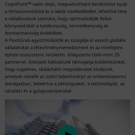
CogniPoint™ valós idejű, megvalósítható betekintést nyújt
a térhasznosításba és a lakók viselkedésébe, lehetővé téve
a vállalkozások számára, hogy optimalizálják fizikai
környezetüket a hatékonyság, termelékenység és
fenntarthatóság érdekében.
A PointGrab együttműködik és szolgálja ki vezető globális
vállalatokat a létesítménymenedzsment és az intelligens
építési ecosystems területén. Világszerte több mint 35
partnerrel, kiterjedt hálózatunk támogatja küldetésünket,
hogy rugalmas, skálázható megoldásokat kínáljunk,
amelyek növelik az üzleti teljesítményt az emberközpontú
iparágakban, beleértve a pénzügyeket, a technológiát, az
oktatást és a gyógyszeriparokat.