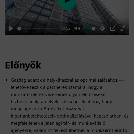
Play
00:52
Play
Mute
Settings
PIP
Enter
fulls
Előnyök
Gazdag adatok a helykihasználás optimalizálásához —
lehetővé teszik a partnerek számára, hogy a
munkaterületek vezetőinek olyan elemzéseket
biztosítsanak, amelyek szükségesek ahhoz, hogy
megalapozott döntéseket hozzanak
ingatlanbefektetéseik optimalizálásával kapcsolatban, és
megfeleljenek a jelenlegi tér- és munkavállalói
igényekre, valamint felkészülhetnek a munkaerőt érintő