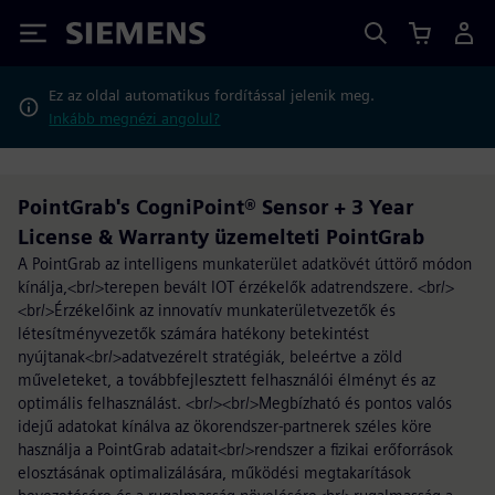
Siemens
Ez az oldal automatikus fordítással jelenik meg.
Inkább megnézi angolul?
PointGrab's CogniPoint® Sensor + 3 Year
License & Warranty üzemelteti PointGrab
A PointGrab az intelligens munkaterület adatkövét úttörő módon
kínálja,<br/>terepen bevált IOT érzékelők adatrendszere. <br/>
<br/>Érzékelőink az innovatív munkaterületvezetők és
létesítményvezetők számára hatékony betekintést
nyújtanak<br/>adatvezérelt stratégiák, beleértve a zöld
műveleteket, a továbbfejlesztett felhasználói élményt és az
optimális felhasználást. <br/><br/>Megbízható és pontos valós
idejű adatokat kínálva az ökorendszer-partnerek széles köre
használja a PointGrab adatait<br/>rendszer a fizikai erőforrások
elosztásának optimalizálására, működési megtakarítások