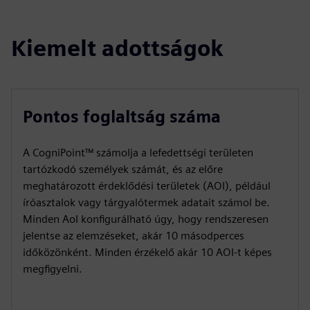
Kiemelt adottságok
Pontos foglaltság száma
A CogniPoint™ számolja a lefedettségi területen
tartózkodó személyek számát, és az előre
meghatározott érdeklődési területek (AOI), például
íróasztalok vagy tárgyalótermek adatait számol be.
Minden AoI konfigurálható úgy, hogy rendszeresen
jelentse az elemzéseket, akár 10 másodperces
időközönként. Minden érzékelő akár 10 AOI-t képes
megfigyelni.