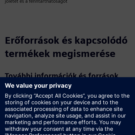
jólétét és a fenntarthatóságot
Erőforrások és kapcsolódó
termékek megismerése
További információk és források
A PointGrab honlapja, forrásai és kapcsolatfelvételi űrlapjai
PointGrab LinkedIn oldal
Feltételek
Alapvető hálózati követelmények - csak a 8883 és 443-as
kimenő portokat kell megnyitni