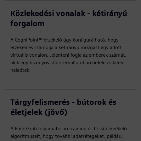
Közlekedési vonalak - kétirányú
forgalom
A CogniPoint™ érzékelő úgy konfigurálható, hogy
érzékeli és számolja a kétirányú mozgást egy adott
virtuális vonalon. Jelenteni fogja az emberek számát,
akik egy bizonyos időintervallumban befelé és kifelé
haladtak.
Tárgyfelismerés - bútorok és
életjelek (jövő)
A PointGrab folyamatosan training és frissíti érzékelő
algoritmusait, hogy további adatrétegeket, például