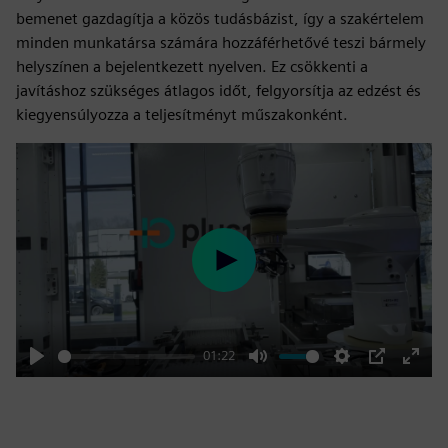
bemenet gazdagítja a közös tudásbázist, így a szakértelem
minden munkatársa számára hozzáférhetővé teszi bármely
helyszínen a bejelentkezett nyelven. Ez csökkenti a
javításhoz szükséges átlagos időt, felgyorsítja az edzést és
kiegyensúlyozza a teljesítményt műszakonként.
Play
01:22
Play
Mute
Settings
PIP
Enter
fulls