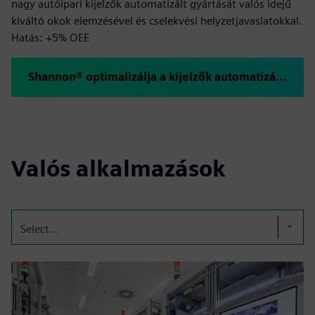
nagy autóipari kijelzők automatizált gyártását valós idejű
kiváltó okok elemzésével és cselekvési helyzetjavaslatokkal.
Hatás: +5% OEE
Shannon® optimalizálja a kijelzők automatizált gyártását a mega gyárakban @ AUMOVIO
Valós alkalmazások
Select...