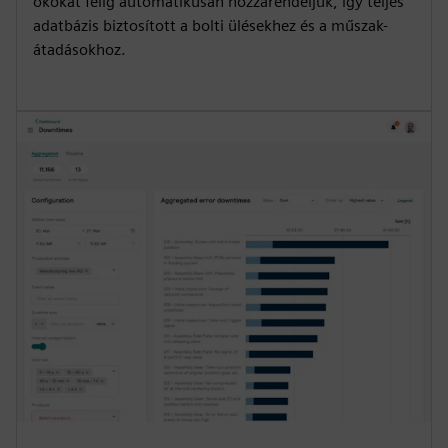
okokat félig automatikusan hozzárendeljük, így teljes
adatbázis biztosított a bolti ülésekhez és a műszak-
átadásokhoz.