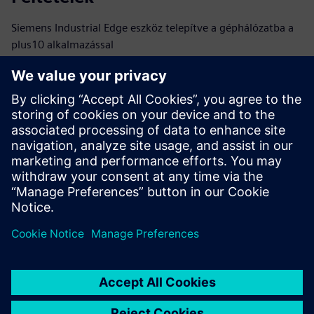
Siemens Industrial Edge eszköz telepítve a géphálózatba a
plus10 alkalmazással
Kapcsolhatóság: titkosított kimenő forgalom a felhőalapú
háttérbe HTTPS-en keresztül
PLC-k: S7-1200/1500 család vagy más PLC-k, beépített OPC
UA kiszolgálóval
TIA V19 vagy újabb
TIA PLC riasztások a HMI események felemelésére
További eseteket tisztázni kell a plus10 technikai
támogatással: interested@plus10.de