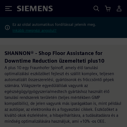
Siemens
Ez az oldal automatikus fordítással jelenik meg.
Inkább megnézi angolul?
SHANNON® - Shop Floor Assistance for
Downtime Reduction üzemelteti plus10
A plus 10 egy Fraunhofer Spinoff, amely élő tanulási
optimalizálási eszközöket fejleszt és szállít komplex, teljesen
automatizált összeszerelési, gyártósorok és fröccsöntő gépek
számára. Világszerte egyedülállóak vagyunk az
egészségügy/gyógyszeria/medtech gyártáshoz használt élő
tanulási rendszerek területén (teljes mértékben GMP
kompatibilis), de jelen vagyunk más iparágakban is, mint például
az autóipar, az elektronika és a fogyasztási cikkek. Eszközöket a
kiváltó okok észlelésére, a hibajelhárításra, a tudásátadásra és a
minőség optimalizálására használjuk, ami +10% -os OEE.