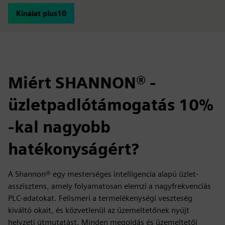
Kínálat plus10
Miért SHANNON® -
üzletpadlótámogatás 10%
-kal nagyobb
hatékonyságért?
A Shannon® egy mesterséges intelligencia alapú üzlet-
asszisztens, amely folyamatosan elemzi a nagyfrekvenciás
PLC-adatokat. Felismeri a termelékenységi veszteség
kiváltó okait, és közvetlenül az üzemeltetőnek nyújt
helyzeti útmutatást. Minden megoldás és üzemeltetői