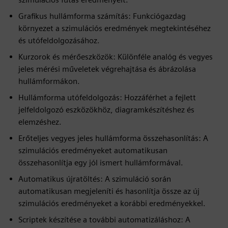
Grafikus hullámforma számítás: Funkciógazdag
környezet a szimulációs eredmények megtekintéséhez
és utófeldolgozásához.
Kurzorok és mérőeszközök: Különféle analóg és vegyes
jeles mérési műveletek végrehajtása és ábrázolása
hullámformákon.
Hullámforma utófeldolgozás: Hozzáférhet a fejlett
jelfeldolgozó eszközökhöz, diagramkészítéshez és
elemzéshez.
Erőteljes vegyes jeles hullámforma összehasonlítás: A
szimulációs eredményeket automatikusan
összehasonlítja egy jól ismert hullámformával.
Automatikus újratöltés: A szimuláció során
automatikusan megjeleníti és hasonlítja össze az új
szimulációs eredményeket a korábbi eredményekkel.
Scriptek készítése a további automatizáláshoz: A