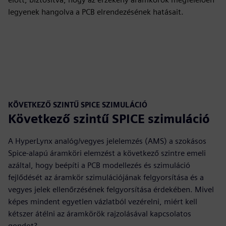
legyenek hangolva a PCB elrendezésének hatásait.
KÖVETKEZŐ SZINTŰ SPICE SZIMULÁCIÓ
Következő szintű SPICE szimuláció
A HyperLynx analóg/vegyes jelelemzés (AMS) a szokásos
Spice-alapú áramköri elemzést a következő szintre emeli
azáltal, hogy beépíti a PCB modellezés és szimuláció
fejlődését az áramkör szimulációjának felgyorsítása és a
vegyes jelek ellenőrzésének felgyorsítása érdekében. Mivel
képes mindent egyetlen vázlatból vezérelni, miért kell
kétszer átélni az áramkörök rajzolásával kapcsolatos
gondot?