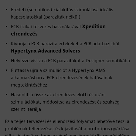
Eredeti (sematikus) kialakítás szimulálása ideális
kapcsolatokkal (paraziták nélkül)
PCB fizikai tervezés használatával
Xpedition
elrendezés
Kivonja a PCB parazita értékeket a PCB adatbázisból
HyperLynx Advanced Solvers
Helyezze vissza a PCB parazitákat a Designer sematikába
Futtassa újra a szimulációt a HyperLynx AMS
alkalmazásban a PCB elrendezésének hatásainak
megtekintéséhez
Hasonlítsa össze az elrendezés előtti és utáni
szimulációkat, módosítsa az elrendezést és szükség
szerint iterálja
Ez a teljes tervezési és ellenőrzési folyamat lehetővé teszi a
problémák felfedezését és kijavítását a prototípus gyártása
előtt, biztosítva, hogy az érzékeny áramkörök megfelelően