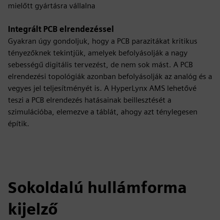
mielőtt gyártásra vállalna
Integrált PCB elrendezéssel
Gyakran úgy gondoljuk, hogy a PCB parazitákat kritikus
tényezőknek tekintjük, amelyek befolyásolják a nagy
sebességű digitális tervezést, de nem sok mást. A PCB
elrendezési topológiák azonban befolyásolják az analóg és a
vegyes jel teljesítményét is. A HyperLynx AMS lehetővé
teszi a PCB elrendezés hatásainak beillesztését a
szimulációba, elemezve a táblát, ahogy azt ténylegesen
építik.
Sokoldalú hullámforma
kijelző