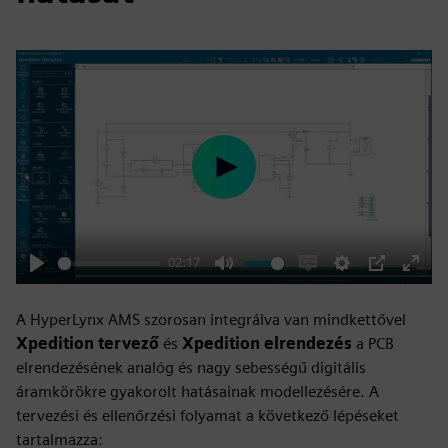
Play
02:17
Play
Mute
Enable
Settings
PIP
Enter
captions
fulls
A HyperLynx AMS szorosan integrálva van mindkettővel
Xpedition tervező
és
Xpedition elrendezés
a PCB
elrendezésének analóg és nagy sebességű digitális
áramkörökre gyakorolt hatásainak modellezésére. A
tervezési és ellenőrzési folyamat a következő lépéseket
tartalmazza: