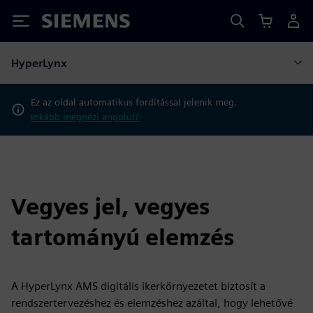
Siemens
HyperLynx
Ez az oldal automatikus fordítással jelenik meg.
Inkább megnézi angolul?
Vegyes jel, vegyes
tartományú elemzés
A HyperLynx AMS digitális ikerkörnyezetet biztosít a
rendszertervezéshez és elemzéshez azáltal, hogy lehetővé