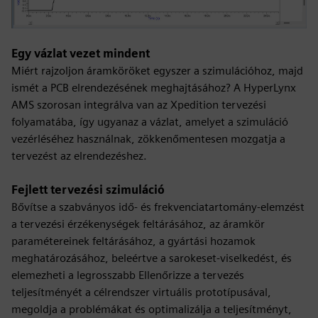
Egy vázlat vezet mindent
Miért rajzoljon áramköröket egyszer a szimulációhoz, majd
ismét a PCB elrendezésének meghajtásához? A HyperLynx
AMS szorosan integrálva van az Xpedition tervezési
folyamatába, így ugyanaz a vázlat, amelyet a szimuláció
vezérléséhez használnak, zökkenőmentesen mozgatja a
tervezést az elrendezéshez.
Fejlett tervezési szimuláció
Bővítse a szabványos idő- és frekvenciatartomány-elemzést
a tervezési érzékenységek feltárásához, az áramkör
paramétereinek feltárásához, a gyártási hozamok
meghatározásához, beleértve a sarokeset-viselkedést, és
elemezheti a legrosszabb Ellenőrizze a tervezés
teljesítményét a célrendszer virtuális prototípusával,
megoldja a problémákat és optimalizálja a teljesítményt,