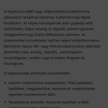
A HyperLynx AMS nagy teljesítményű hullámforma
adatbázist tartalmaz hatalmas hullámformájú fájlok
kezelésére, és képes másodpercek alatt gigabájt adat
betöltésére. Képes analóg és digitális jeleket egyaránt
megjeleníteni egy közös időbázissal szemben, és
matematikai műveleteket hajthat végre hullámformákon.
Bármilyen típusú idő- vagy frekvenciatartomány-adatokat
jeleníthet meg: analóg, digitális, szemdiagram,
kovácdiagram, poláris vagy komplex diagram és
hisztogram.
A legfontosabb jellemzők a következők:
Intuitív hullámforma megtekintés: Több adatbázis
betöltése, megjelenítése, keresése és megtekintése
egyetlen munkamenet alatt.
Paraméteres elemzés: Könnyen kezelheti a több
szimulációs futás eredményeit.