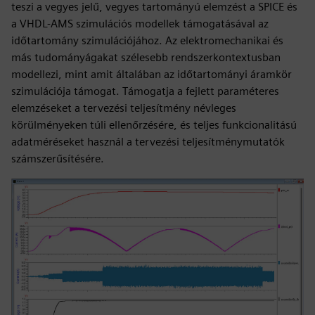
teszi a vegyes jelű, vegyes tartományú elemzést a SPICE és
a VHDL-AMS szimulációs modellek támogatásával az
időtartomány szimulációjához. Az elektromechanikai és
más tudományágakat szélesebb rendszerkontextusban
modellezi, mint amit általában az időtartományi áramkör
szimulációja támogat. Támogatja a fejlett paraméteres
elemzéseket a tervezési teljesítmény névleges
körülményeken túli ellenőrzésére, és teljes funkcionalitású
adatméréseket használ a tervezési teljesítménymutatók
számszerűsítésére.