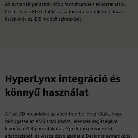
Az extrahált paraziták több formátumban exportálhatók,
beleértve az RLGC táblákat, a fűszer-aláramköri hálózati
listákat és az IBIS modell szintaxisát.
HyperLynx integráció és
könnyű használat
A Fast 3D megoldást az Xpedition-be integrálták, hogy
támogassa az AMS szimulációt, elemzés segítségével
kivonja a PCB-parazitákat az Xpedition elrendezési
adatbázisból, és visszajelzve azokat a Designer sematikába.