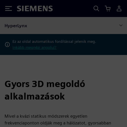
Siemens
HyperLynx
Ez az oldal automatikus fordítással jelenik meg.
Inkább megnézi angolul?
Gyors 3D megoldó
alkalmazások
Mivel a kvázi statikus módszerek egyetlen
frekvenciaponton oldják meg a hálózatot, gyorsabban