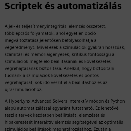
Scriptek és automatizálás
A jel- és teljesítményintegritási elemzés összetett,
többlépcsős folyamatok, ahol egyetlen opció
megváltoztatása jelentősen befolyásolhatja a
végeredményt. Mivel ezek a szimulációk gyakran hosszúak,
számítási és memóriaigényesek, kritikus fontosságú a
szimulációk megfelelő beállításának és következetes
végrehajtásának biztosítása. Anélkül, hogy biztosítani
tudnánk a szimulációk következetes és pontos
végrehajtását, sok idő veszít el a beállításhoz és az
újraszimulációhoz.
A HyperLynx Advanced Solvers interaktív módon és Python
alapú automatizálással egyaránt futtatható. Ez lehetővé
teszi a tervek kezdetben beállítását, elemzését és
hibakeresését interaktív elemzés segítségével az optimális
szimulációs beállítások meghatározásához. Ezután a