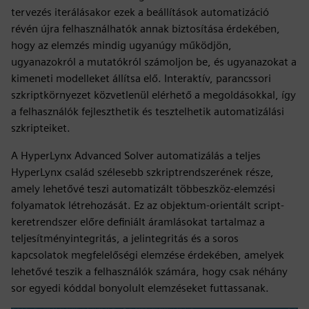
tervezés iterálásakor ezek a beállítások automatizáció
révén újra felhasználhatók annak biztosítása érdekében,
hogy az elemzés mindig ugyanúgy működjön,
ugyanazokról a mutatókról számoljon be, és ugyanazokat a
kimeneti modelleket állítsa elő. Interaktív, parancssori
szkriptkörnyezet közvetlenül elérhető a megoldásokkal, így
a felhasználók fejleszthetik és tesztelhetik automatizálási
szkripteiket.
A HyperLynx Advanced Solver automatizálás a teljes
HyperLynx család szélesebb szkriptrendszerének része,
amely lehetővé teszi automatizált többeszköz-elemzési
folyamatok létrehozását. Ez az objektum-orientált script-
keretrendszer előre definiált áramlásokat tartalmaz a
teljesítményintegritás, a jelintegritás és a soros
kapcsolatok megfelelőségi elemzése érdekében, amelyek
lehetővé teszik a felhasználók számára, hogy csak néhány
sor egyedi kóddal bonyolult elemzéseket futtassanak.