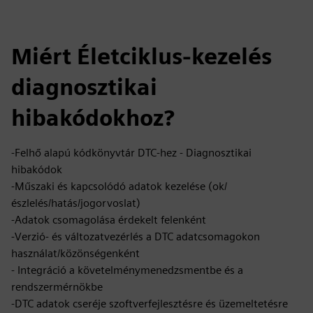
Miért Életciklus-kezelés
diagnosztikai
hibakódokhoz?
-Felhő alapú kódkönyvtár DTC-hez - Diagnosztikai
hibakódok
-Műszaki és kapcsolódó adatok kezelése (ok/
észlelés/hatás/jogorvoslat)
-Adatok csomagolása érdekelt felenként
-Verzió- és változatvezérlés a DTC adatcsomagokon
használat/közönségenként
- Integráció a követelménymenedzsmentbe és a
rendszermérnökbe
-DTC adatok cseréje szoftverfejlesztésre és üzemeltetésre