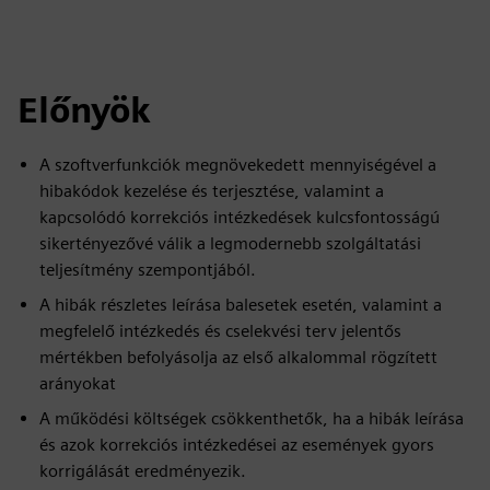
Előnyök
A szoftverfunkciók megnövekedett mennyiségével a
hibakódok kezelése és terjesztése, valamint a
kapcsolódó korrekciós intézkedések kulcsfontosságú
sikertényezővé válik a legmodernebb szolgáltatási
teljesítmény szempontjából.
A hibák részletes leírása balesetek esetén, valamint a
megfelelő intézkedés és cselekvési terv jelentős
mértékben befolyásolja az első alkalommal rögzített
arányokat
A működési költségek csökkenthetők, ha a hibák leírása
és azok korrekciós intézkedései az események gyors
korrigálását eredményezik.