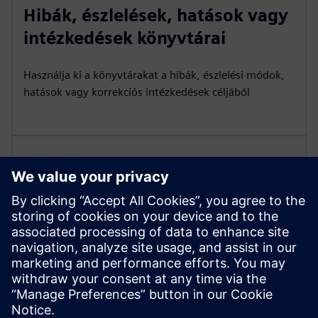
Hibák, észlelések, hatások vagy
intézkedések könyvtárai
Használja ki a könyvtárakat a hibák, észlelési módok,
hatások vagy korrekciós intézkedések céljából
A DTC-adatok különböző
nézeteinek kezelése
Kezelje a DTC-adatok különböző nézeteit érdekelt felek
csoportonként — például szerviztechnikussal,
ügyféllel stb.