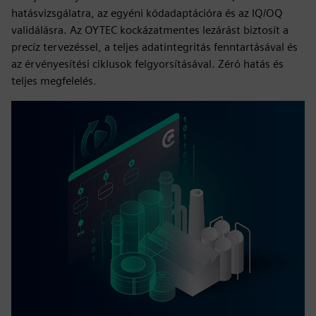
hatásvizsgálatra, az egyéni kódadaptációra és az IQ/OQ
validálásra. Az OYTEC kockázatmentes lezárást biztosít a
precíz tervezéssel, a teljes adatintegritás fenntartásával és
az érvényesítési ciklusok felgyorsításával. Zéró hatás és
teljes megfelelés.