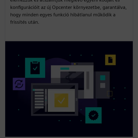
konfigurációit az új Opcenter környezetbe, garantálva,
hogy minden egyes funkció hibátlanul működik a
frissítés után.