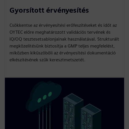
Gyorsított érvényesítés
Csökkentse az érvényesítési erőfeszítéseket és időt az
OYTEC előre meghatározott validációs tervének és
IQ/OQ tesztesetsablonjainak használatával. Strukturált
megközelítésünk biztosítja a GMP teljes megfelelést,
miközben kiküszöböli az érvényesítési dokumentáció
elkészítésének szűk keresztmetszetét.