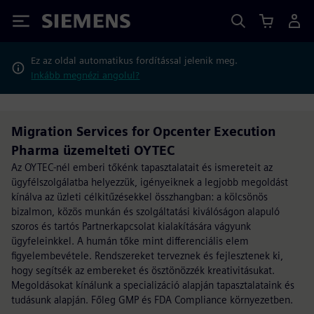
Siemens
Ez az oldal automatikus fordítással jelenik meg.
Inkább megnézi angolul?
Migration Services for Opcenter Execution
Pharma üzemelteti OYTEC
Az OYTEC-nél emberi tőkénk tapasztalatait és ismereteit az
ügyfélszolgálatba helyezzük, igényeiknek a legjobb megoldást
kínálva az üzleti célkitűzésekkel összhangban: a kölcsönös
bizalmon, közös munkán és szolgáltatási kiválóságon alapuló
szoros és tartós Partnerkapcsolat kialakítására vágyunk
ügyfeleinkkel. A humán tőke mint differenciális elem
figyelembevétele. Rendszereket terveznek és fejlesztenek ki,
hogy segítsék az embereket és ösztönözzék kreativitásukat.
Megoldásokat kínálunk a specializáció alapján tapasztalataink és
tudásunk alapján. Főleg GMP és FDA Compliance környezetben.