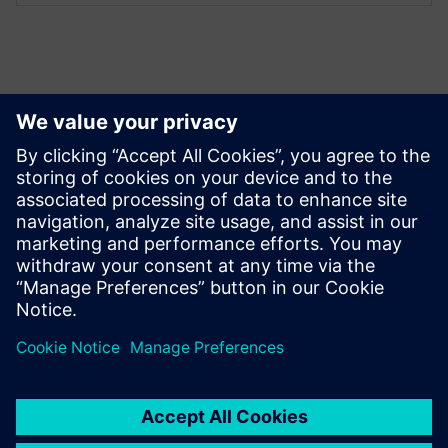
Erőforrások és kapcsolódó
termékek megismerése
További információk és források
OYTEC | Kezdőlap