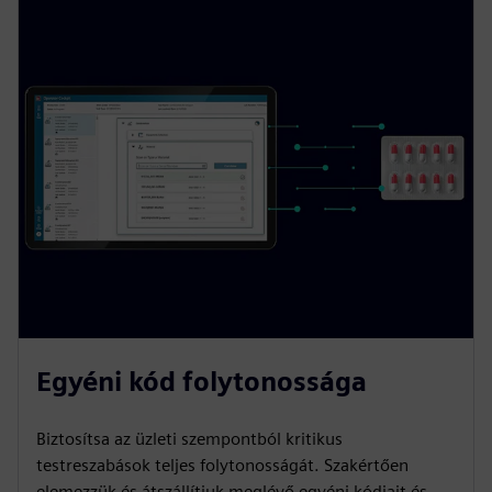
Egyéni kód folytonossága
Biztosítsa az üzleti szempontból kritikus
testreszabások teljes folytonosságát. Szakértően
elemezzük és átszállítjuk meglévő egyéni kódjait és