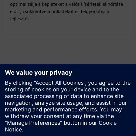
optimalizálja a képleteket a valós kísérletek elindítása
előtt, csökkentve a hulladékot és felgyorsítva a
fejlesztési
Erőforrások és kapcsolódó
termékek megismerése
További információk és források
OYTEC | Kezdőlap