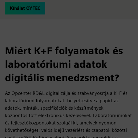
Kínálat OYTEC
Miért K+F folyamatok és
laboratóriumi adatok
digitális menedzsment?
Az Opcenter RD&L digitalizálja és szabványosítja a K+F és
laboratóriumi folyamatokat, helyettesítve a papírt az
adatok, minták, specifikációk és készítmények
központosított elektronikus kezelésével. Laboratóriumokat
és fejlesztőközpontokat szolgál ki, amelyek nyomon
követhetőséget, valós idejű vezérlést és csapatok közötti
együttműködést igényelnek A megoldás megoldja az