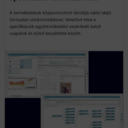
a
t
t
P
t
y
e
t
e
A termékadatok központosított tárolója valós idejű
i
r
törzsadat-szinkronizálással, lehetővé téve a
n
f
specifikációk együttműködési vezérlését belső
csapatok és külső beszállítók között.
g
u
s
l
l
s
c
r
e
e
n