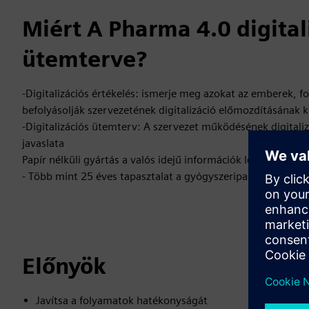
Miért A Pharma 4.0 digita
ütemterve?
-Digitalizációs értékelés: ismerje meg azokat az emberek, 
befolyásolják szervezetének digitalizáció előmozdításának 
-Digitalizációs ütemterv: A szervezet működésének digitali
javaslata
Papír nélküli gyártás a valós idejű információk lehetővé tétel
- Több mint 25 éves tapasztalat a gyógyszeripari tanácsadá
Előnyök
Javítsa a folyamatok hatékonyságát