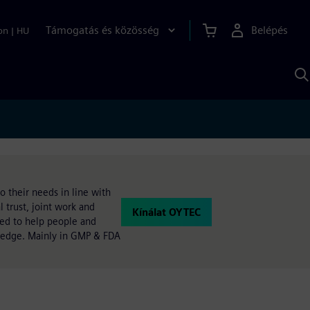
Támogatás és közösség
Belépés
on
|
HU
K
S
s
 their needs in line with
 trust, joint work and
Kínálat OYTEC
ped to help people and
owledge. Mainly in GMP & FDA