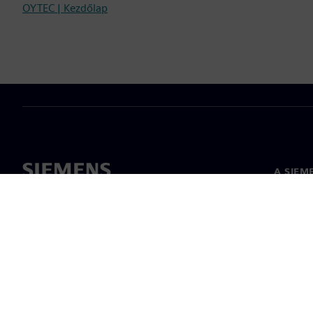
OYTEC | Kezdőlap
A SIEM
Rólunk
Vezetős
Hírek és