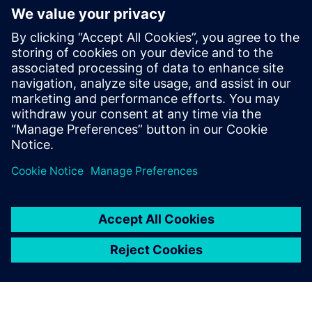
Kezdő lépések
Kapcsolatfelvétel