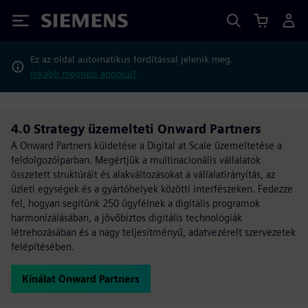
Siemens
Ez az oldal automatikus fordítással jelenik meg.
Inkább megnézi angolul?
4.0 Strategy üzemelteti Onward Partners
A Onward Partners küldetése a Digital at Scale üzemeltetése a
feldolgozóiparban. Megértjük a multinacionális vállalatok
összetett struktúráit és alakváltozásokat a vállalatirányítás, az
üzleti egységek és a gyártóhelyek közötti interfészeken. Fedezze
fel, hogyan segítünk 250 ügyfélnek a digitális programok
harmonizálásában, a jövőbiztos digitális technológiák
létrehozásában és a nagy teljesítményű, adatvezérelt szervezetek
felépítésében.
Kínálat Onward Partners