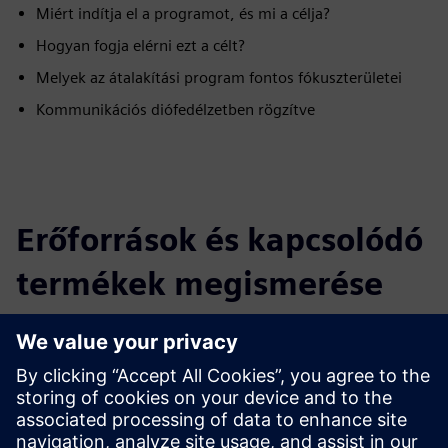
Miért indítja el a programot, és mi a célja?
Hogyan fogja elérni ezt a célt?
Melyek az átalakítási program fontos fókuszterületei
Kommunikációs diófedélzetben rögzítve
Erőforrások és kapcsolódó
termékek megismerése
További információk és források
További információk
Feltételek