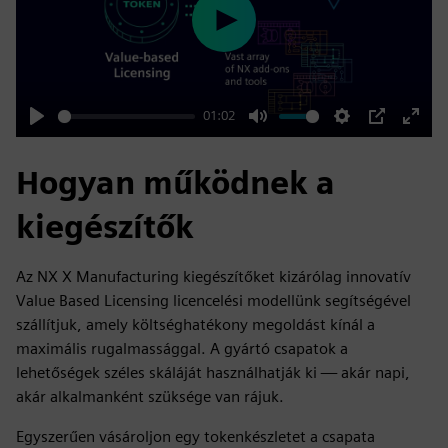
Play
01:02
Play
Mute
Settings
PIP
Enter
fulls
Hogyan működnek a
kiegészítők
Az NX X Manufacturing kiegészítőket kizárólag innovatív
Value Based Licensing licencelési modellünk segítségével
szállítjuk, amely költséghatékony megoldást kínál a
maximális rugalmassággal. A gyártó csapatok a
lehetőségek széles skáláját használhatják ki — akár napi,
akár alkalmanként szüksége van rájuk.
Egyszerűen vásároljon egy tokenkészletet a csapata