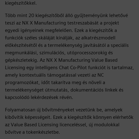
kiegészítőkkel.
Több mint 20 kiegészítőből álló gyűjteményünk lehetővé
teszi az NX X Manufacturing testreszabását a projekt
egyedi igényeinek megfelelően. Ezek a kiegészítők a
funkciók széles skáláját kínálják, az alkatrészmodell
előkészítésétől és a termelékenység javításától a speciális
megmunkálási, szimulációs, utóprocesszorokig és
gépkészletekig. Az NX X Manufacturing Value Based
Licensing egy intelligens Chat Co-Pilot funkciót is tartalmaz,
amely kontextuális támogatással vezeti az NC
programozókat, időt takarítva meg és növeli a
termelékenységet útmutatás, dokumentációs linkek és
kapcsolódó lekérdezések révén.
Folyamatosan új bővítményeket vezetünk be, amelyek
kibővítik képességeit. Ezek a kiegészítők könnyen elérhetők
az Value Based Licensing licenceléssel, új modulokkal
bővítve a tokenkészletbe.