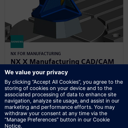
NX FOR MANUFACTURING
NX X Manufacturing CAD/CAM
Premium
Simplify programming of complex parts with
CAD/CAM functionality, building upon the Advanced
product, with multi-axis machining powered by
cloud technologies.