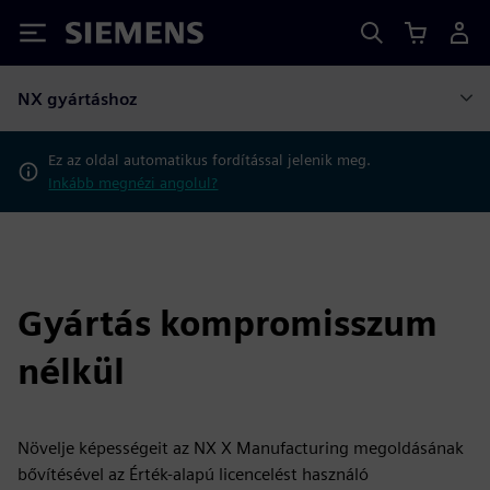
Siemens
NX gyártáshoz
Ez az oldal automatikus fordítással jelenik meg.
Inkább megnézi angolul?
Gyártás kompromisszum
nélkül
Növelje képességeit az NX X Manufacturing megoldásának
bővítésével az Érték-alapú licencelést használó