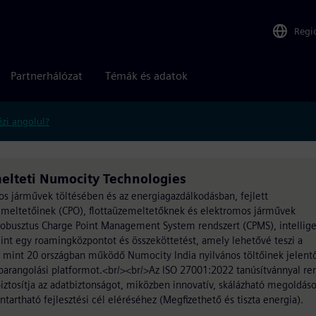
Regi
Partnerhálózat
Témák és adatok
zi angolul?
elteti Numocity Technologies
os járművek töltésében és az energiagazdálkodásban, fejlett
emeltetőinek (CPO), flottaüzemeltetőknek és elektromos járművek
 robusztus Charge Point Management System rendszert (CPMS), intellig
mint egy roamingközpontot és összeköttetést, amely lehetővé teszi a
b mint 20 országban működő Numocity India nyilvános töltőinek jelentő
barangolási platformot.<br/><br/>Az ISO 27001:2022 tanúsítvánnyal re
ztosítja az adatbiztonságot, miközben innovatív, skálázható megoldáso
tartható fejlesztési cél eléréséhez (Megfizethető és tiszta energia).