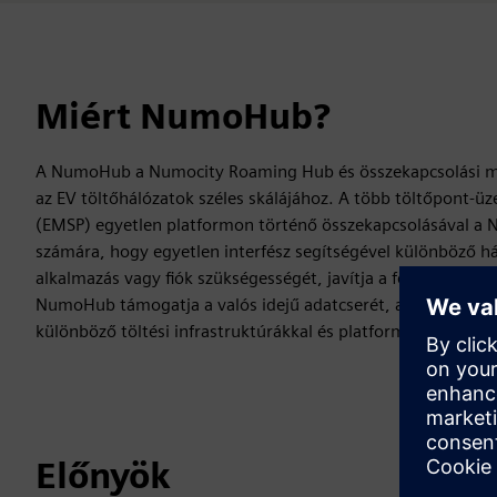
Miért NumoHub?
A NumoHub a Numocity Roaming Hub és összekapcsolási me
az EV töltőhálózatok széles skálájához. A több töltőpont-üz
(EMSP) egyetlen platformon történő összekapcsolásával a 
számára, hogy egyetlen interfész segítségével különböző há
alkalmazás vagy fiók szükségességét, javítja a felhasználói 
NumoHub támogatja a valós idejű adatcserét, a fizetési inte
különböző töltési infrastruktúrákkal és platformokkal.
Előnyök