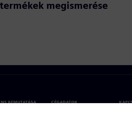
ó termékek megismerése
ENS BEMUTATÁSA
CÉGADATOK
KAPC
Vállalat
Kapcs
ég
Befektetői kapcsolatok
Irodák