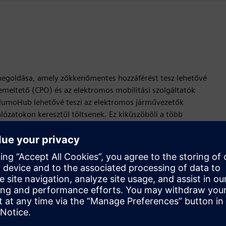
goldása, amely zökkenőmentes hozzáférést tesz lehetővé
emeltető (CPO) és az elektromos mobilitási szolgáltatók
NumoHub lehetővé teszi az elektromos járművezetők
lózatokon keresztül töltsenek. Ez kiküszöböli a több
élményt és bővíti a töltési akadálymentességet. Ezenkívül a
roperabilitást, és biztosítja a zökkenőmentes integrációt a