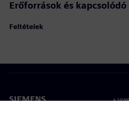
Erőforrások és kapcsolód
Feltételek
A SIEM
Rólunk
Vezetős