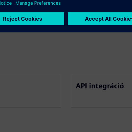
ációval
API integráció