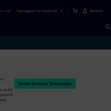
Támogatás és közösség
Belépés
on
|
HU
K
S
s
ens
Kínálat Numocity Technologies
s részét
ndelkező
kkal