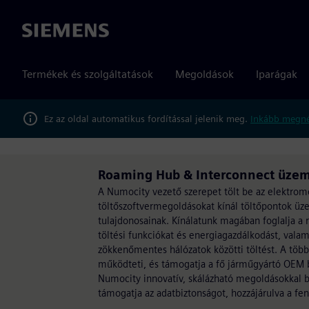
Siemens
Termékek és szolgáltatások
Megoldások
Iparágak
Ez az oldal automatikus fordítással jelenik meg.
Inkább megné
Roaming Hub & Interconnect üzem
A Numocity vezető szerepet tölt be az elektrom
töltőszoftvermegoldásokat kínál töltőpontok üz
tulajdonosainak. Kínálatunk magában foglalja a
töltési funkciókat és energiagazdálkodást, vala
zökkenőmentes hálózatok közötti töltést. A töb
működteti, és támogatja a fő járműgyártó OEM 
Numocity innovatív, skálázható megoldásokkal bi
támogatja az adatbiztonságot, hozzájárulva a fenn