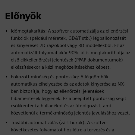
Előnyök
Időmegtakarítás: A szoftver automatizálja az ellenőrzési
funkciók (például méretek, GD&T stb.) légballonozását
és kinyerését 2D rajzokból vagy 3D modellekből. Ez az
automatizált folyamat akár 90% -át is megtakaríthatja az
első cikkellenőrzési jelentések (PPAP dokumentumok)
elkészítésekor a kézi megközelítésekhez képest.
Fokozott minőség és pontosság: A léggömbök
automatikus elhelyezése és az adatok kinyerése az NX-
ben biztosítja, hogy az ellenőrzési jelentések
hibamentesek legyenek. Ez a beépített pontosság segít
csökkenteni a hulladékot és az átdolgozást, ami
közvetlenül a termékminőség jelentős javulásához vezet.
További automatizálás (zárt hurok): A szoftver
következetes folyamatot hoz létre a tervezés és a