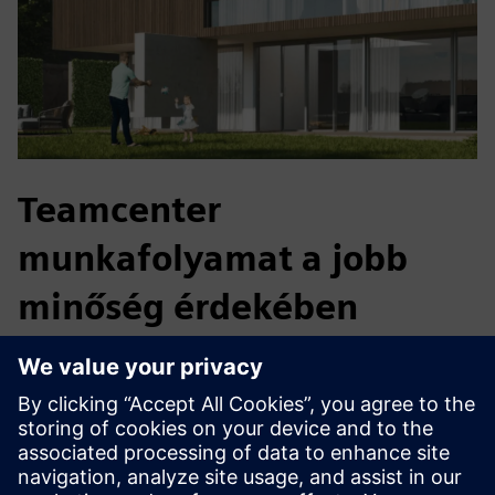
Teamcenter
munkafolyamat a jobb
minőség érdekében
A MACO az ellenőrzési dokumentumok automatizálásával
zárta le a tervezés és a minőség közötti szakadékot, amely
zökkenőmentes CAD—QA folyamatot hozott létre, amely
javította az alkatrészminőséget, csökkentette a költségeket
és megerősítette az innovációs vezető szerepet.