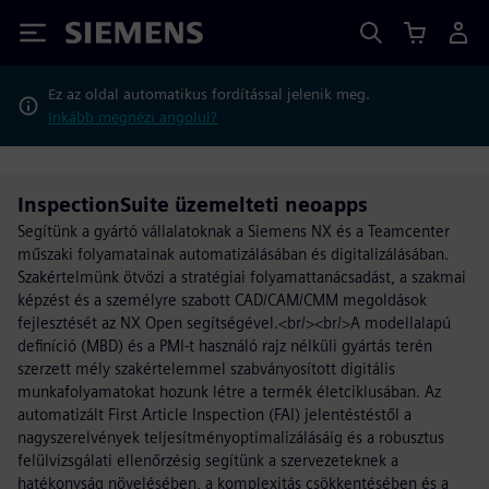
Siemens
Ez az oldal automatikus fordítással jelenik meg.
Inkább megnézi angolul?
InspectionSuite üzemelteti neoapps
Segítünk a gyártó vállalatoknak a Siemens NX és a Teamcenter
műszaki folyamatainak automatizálásában és digitalizálásában.
Szakértelmünk ötvözi a stratégiai folyamattanácsadást, a szakmai
képzést és a személyre szabott CAD/CAM/CMM megoldások
fejlesztését az NX Open segítségével.<br/><br/>A modellalapú
definíció (MBD) és a PMI-t használó rajz nélküli gyártás terén
szerzett mély szakértelemmel szabványosított digitális
munkafolyamatokat hozunk létre a termék életciklusában. Az
automatizált First Article Inspection (FAI) jelentéstéstől a
nagyszerelvények teljesítményoptimalizálásáig és a robusztus
felülvizsgálati ellenőrzésig segítünk a szervezeteknek a
hatékonyság növelésében, a komplexitás csökkentésében és a