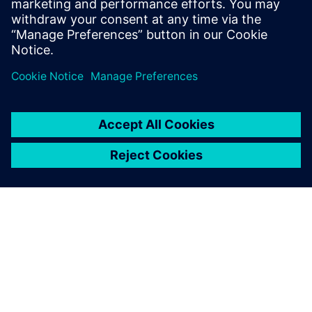
Mayer &amp; Co. GmbH &amp; Co. KG - Ügyféltörténet
A SIEMENS BEMUTATÁSA