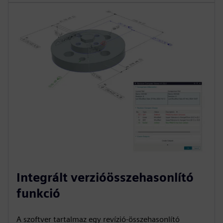
Integrált verzióösszehasonlító
funkció
A szoftver tartalmaz egy revízió-összehasonlító