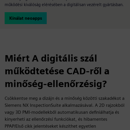
működési kiválóság elérésében a digitálisan vezérelt gyártásban.
Kínálat neoapps
Miért A digitális szál
működtetése CAD-ről a
minőség-ellenőrzésig?
Csökkentse meg a dizájn és a minőség közötti szakadékot a
Siemens NX InspectionSuite alkalmazásával. A 2D rajzokból
vagy 3D PMI-modellekből automatikusan definiálhatja és
kinyerheti az ellenőrzési funkciókat, és hibamentes
PPAP/Első cikk jelentéseket készíthet egyetlen