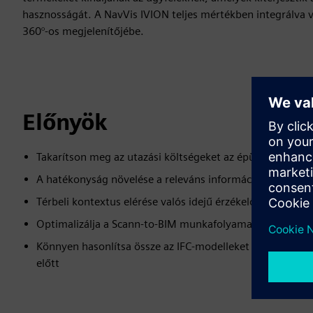
hasznosságát. A NavVis IVION teljes mértékben integrálva 
360°-os megjelenítőjébe.
Előnyök
Takarítson meg az utazási költségeket az épületek távoli 
A hatékonyság növelése a releváns információk megosztás
Térbeli kontextus elérése valós idejű érzékelőadatokho
Optimalizálja a Scann-to-BIM munkafolyamatokat és növe
Könnyen hasonlítsa össze az IFC-modelleket és a pontfel
előtt