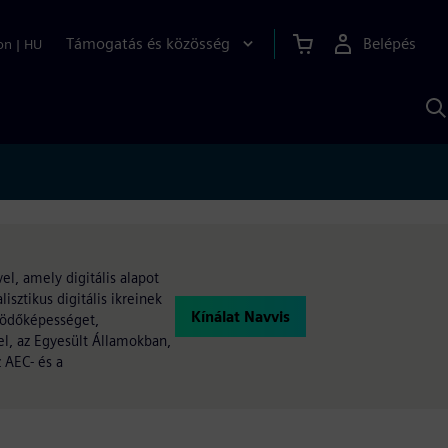
Támogatás és közösség
Belépés
on
|
HU
K
S
s
el, amely digitális alapot
isztikus digitális ikreinek
Kínálat Navvis
űködőképességet,
l, az Egyesült Államokban,
z AEC- és a