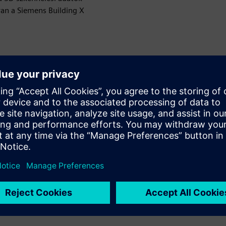
van a Siemens Building X
elérésével
ával az összes érdekelt féllel
z a körülmények gyors megértéséhez
lje az ellenőrzési hatékonyságot
hőket, hogy azonosítsa a problémákat a költséges átdolgozás