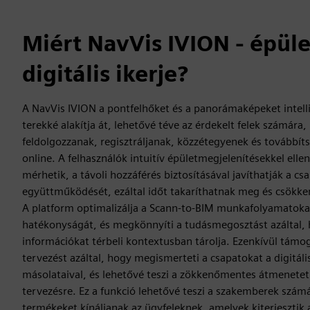
Miért NavVis IVION - épüle
digitális ikerje?
A NavVis IVION a pontfelhőket és a panorámaképeket intel
terekké alakítja át, lehetővé téve az érdekelt felek számár
feldolgozzanak, regisztráljanak, közzétegyenek és továbbít
online. A felhasználók intuitív épületmegjelenítésekkel ellen
mérhetik, a távoli hozzáférés biztosításával javíthatják a cs
együttműködését, ezáltal időt takaríthatnak meg és csökken
A platform optimalizálja a Scann-to-BIM munkafolyamatokat,
hatékonyságát, és megkönnyíti a tudásmegosztást azáltal, 
információkat térbeli kontextusban tárolja. Ezenkívül támoga
tervezést azáltal, hogy megismerteti a csapatokat a digitál
másolataival, és lehetővé teszi a zökkenőmentes átmenetet 
tervezésre. Ez a funkció lehetővé teszi a szakemberek számá
termékeket kínáljanak az ügyfeleknek, amelyek kiterjesztik