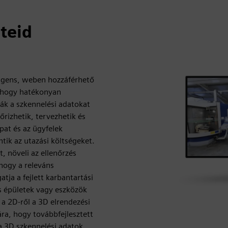
teid
ligens, weben hozzáférhető
a, hogy hatékonyan
sák a szkennelési adatokat
őrizhetik, tervezhetik és
apat és az ügyfelek
tik az utazási költségeket.
 növeli az ellenőrzés
hogy a releváns
tja a fejlett karbantartási
is épületek vagy eszközök
a 2D-ről a 3D elrendezési
ra, hogy továbbfejlesztett
 a 3D szkennelési adatok