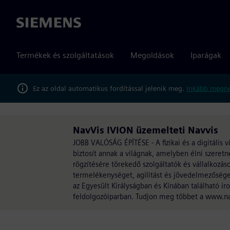
Siemens
Termékek és szolgáltatások
Megoldások
Iparágak
Ez az oldal automatikus fordítással jelenik meg.
Inkább megné
NavVis IVION üzemelteti Navvis
JOBB VALÓSÁG ÉPÍTÉSE - A fizikai és a digitális v
biztosít annak a világnak, amelyben élni szeretne
rögzítésére törekedő szolgáltatók és vállalkoz
termelékenységet, agilitást és jövedelmezőség
az Egyesült Királyságban és Kínában található ir
feldolgozóiparban. Tudjon meg többet a www.na