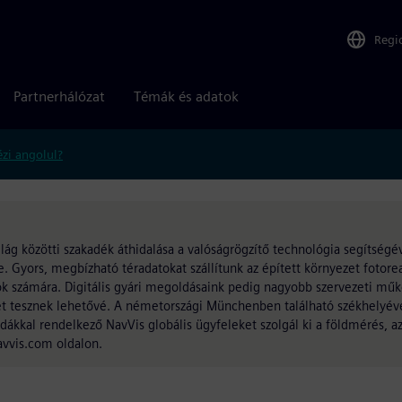
Regi
Partnerhálózat
Témák és adatok
zi angolul?
ilág közötti szakadék áthidalása a valóságrögzítő technológia segítségév
. Gyors, megbízható téradatokat szállítunk az épített környezet fotoreal
ások számára. Digitális gyári megoldásaink pedig nagyobb szervezeti m
et tesznek lehetővé. A németországi Münchenben található székhelyéve
odákkal rendelkező NavVis globális ügyfeleket szolgál ki a földmérés, a
vvis.com oldalon.