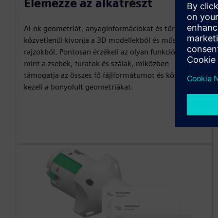
Elemezze az alkatrészt
AI-nk geometriát, anyaginformációkat és tűréseket
közvetlenül kivonja a 3D modellekből és műszaki
rajzokból. Pontosan érzékeli az olyan funkciókat,
mint a zsebek, furatok és szálak, miközben
támogatja az összes fő fájlformátumot és könnyedén
kezeli a bonyolult geometriákat.