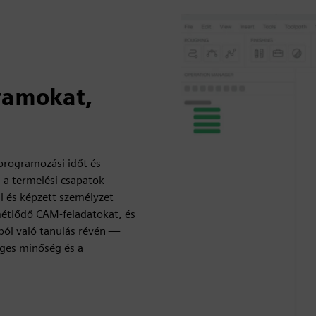
ramokat,
programozási időt és
 a termelési csapatok
l és képzett személyzet
métlődő CAM-feladatokat, és
ból való tanulás révén —
éges minőség és a