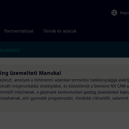
Regi
Partnerhálózat
Témák és adatok
zi angolul?
ming üzemelteti Manukai
fejleszt, amelyek a történelmi adatokat termelési hatékonysággá alak
 bevált megmunkálási stratégiákat, és közvetlenül a Siemens NX CAM 
emmiből indulnának, a gépészek kontextusban gazdag javaslatokat kap
almazhatnak, ami gyorsabb programozást, rövidebb ciklusidőt, valamint