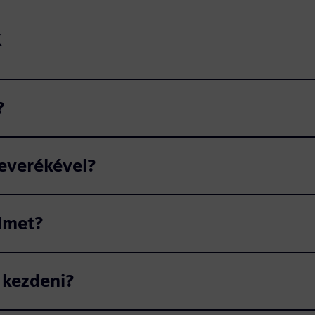
k
?
everékével?
elmet?
 kezdeni?