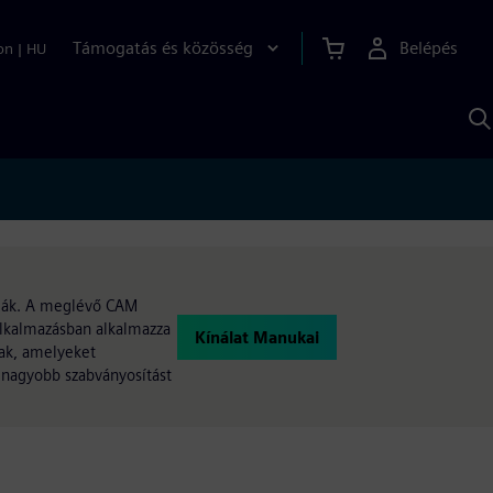
Támogatás és közösség
Belépés
on
|
HU
K
S
s
ítják. A meglévő CAM
alkalmazásban alkalmazza
Kínálat Manukai
nak, amelyeket
 nagyobb szabványosítást