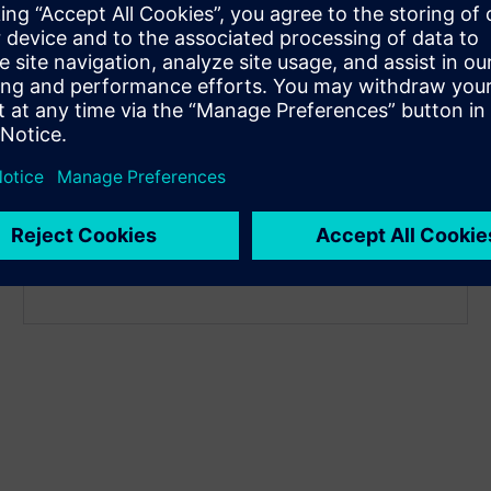
Keresse meg a releváns korábbi
projekteket
A rendszer elemzi a termelési előzményeket az
ismétlődő funkciók és stratégiák azonosítása
érdekében. Még ha az általános geometria
különbözik is, hasonló eseteket talál és szűri,
lehetővé téve az intuitív navigációt, összehasonlítást
és a korábbi ismeretek újrafelhasználását a gépek,
szerszámok és anyagok között.