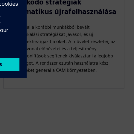
A működő stratégiák
automatikus újrafelhasználása
A Manukai a korábbi munkákból bevált
megmunkálási stratégiákat javasol, és új
alkatrészekhez igazítja őket. A művelet részletei, az
eszközútvonal előnézetei és a teljesítmény-
összehasonlítások segítenek kiválasztani a legjobb
lehetőséget. A rendszer ezután használatra kész
műveleteket generál a CAM környezetben.