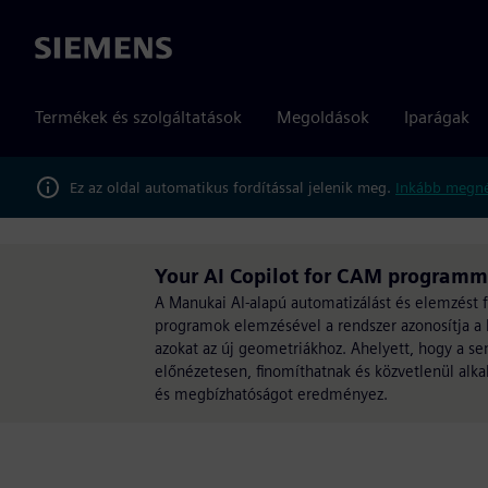
Siemens
Termékek és szolgáltatások
Megoldások
Iparágak
Ez az oldal automatikus fordítással jelenik meg.
Inkább megné
Your AI Copilot for CAM program
A Manukai AI-alapú automatizálást és elemzést 
programok elemzésével a rendszer azonosítja a
azokat az új geometriákhoz. Ahelyett, hogy a s
előnézetesen, finomíthatnak és közvetlenül alk
és megbízhatóságot eredményez.