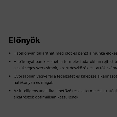
Előnyök
Hatékonyan takaríthat meg időt és pénzt a munka előkészí
Hatékonyabban kezelheti a termelési adatokban rejtett b
a szükséges szerszámok, szorítóeszközök és tartók szám
Gyorsabban vegye fel a fedélzetet és kiképzze alkalmazot
hatékonyan és magab
Az intelligens analitika lehetővé teszi a termelési straté
alkatrészek optimálisan készüljenek.