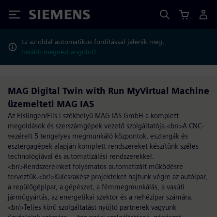
Siemens
Ez az oldal automatikus fordítással jelenik meg.
Inkább megnézi angolul?
MAG Digital Twin with Run MyVirtual Machine
üzemelteti MAG IAS
Az Eislingen/Fils-i székhelyű MAG IAS GmbH a komplett
megoldások és szerszámgépek vezető szolgáltatója.<br/>A CNC-
vezérelt 5 tengelyes megmunkáló központok, esztergák és
esztergagépek alapján komplett rendszereket készítünk széles
technológiával és automatizálási rendszerekkel.
<br/>Rendszereinket folyamatos automatizált működésre
terveztük.<br/>Kulcsrakész projekteket hajtunk végre az autóipar,
a repülőgépipar, a gépészet, a fémmegmunkálás, a vasúti
járműgyártás, az energetikai szektor és a nehézipar számára.
<br/>Teljes körű szolgáltatást nyújtó partnerek vagyunk