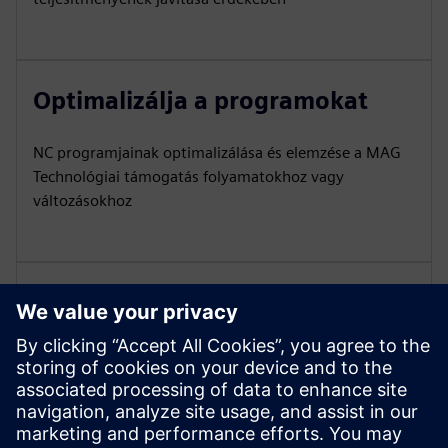
Optimalizálja a programokat
NC programjainak optimalizálása és elemzése a MAG
Technológiai támogatás folyamatokhoz vagy
változásokhoz
A MAG támogatása
Ügyfélszolgálati csomag kérdésekhez,
hibaelhárításhoz és képzéshez gyors és alapos
támogatással kérdésekhez vagy hibaelhárításhoz a
MAG Service szolgáltatásból