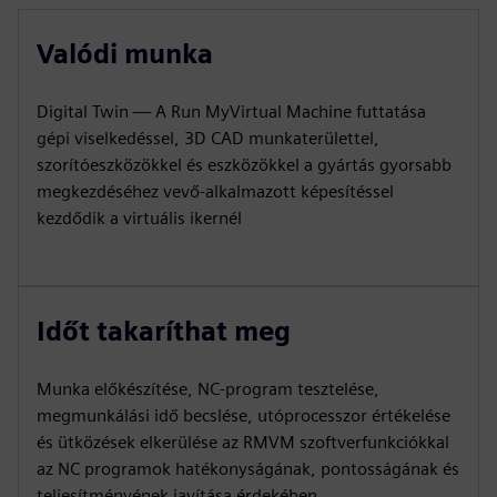
Valódi munka
Digital Twin — A Run MyVirtual Machine futtatása
gépi viselkedéssel, 3D CAD munkaterülettel,
szorítóeszközökkel és eszközökkel a gyártás gyorsabb
megkezdéséhez vevő-alkalmazott képesítéssel
kezdődik a virtuális ikernél
Időt takaríthat meg
Munka előkészítése, NC-program tesztelése,
megmunkálási idő becslése, utóprocesszor értékelése
és ütközések elkerülése az RMVM szoftverfunkciókkal
az NC programok hatékonyságának, pontosságának és
teljesítményének javítása érdekében