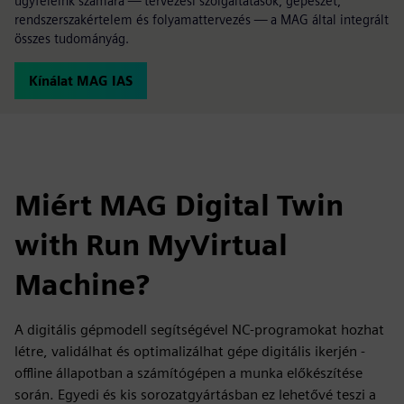
ügyfeleink számára — tervezési szolgáltatások, gépészet,
rendszerszakértelem és folyamattervezés — a MAG által integrált
összes tudományág.
Kínálat MAG IAS
Miért MAG Digital Twin
with Run MyVirtual
Machine?
A digitális gépmodell segítségével NC-programokat hozhat
létre, validálhat és optimalizálhat gépe digitális ikerjén -
offline állapotban a számítógépen a munka előkészítése
során. Egyedi és kis sorozatgyártásban ez lehetővé teszi a