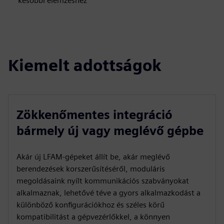
későbbi elemzéshez
Kiemelt adottságok
Zökkenőmentes integráció
bármely új vagy meglévő gépbe
Akár új LFAM-gépeket állít be, akár meglévő
berendezések korszerűsítéséről, moduláris
megoldásaink nyílt kommunikációs szabványokat
alkalmaznak, lehetővé téve a gyors alkalmazkodást a
különböző konfigurációkhoz és széles körű
kompatibilitást a gépvezérlőkkel, a könnyen