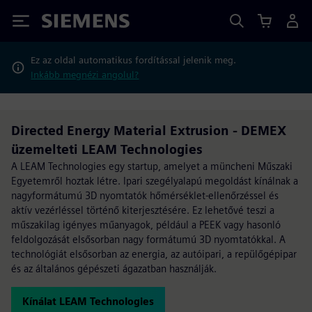
Siemens
Ez az oldal automatikus fordítással jelenik meg.
Inkább megnézi angolul?
Directed Energy Material Extrusion - DEMEX
üzemelteti LEAM Technologies
A LEAM Technologies egy startup, amelyet a müncheni Műszaki
Egyetemről hoztak létre. Ipari szegélyalapú megoldást kínálnak a
nagyformátumú 3D nyomtatók hőmérséklet-ellenőrzéssel és
aktív vezérléssel történő kiterjesztésére. Ez lehetővé teszi a
műszakilag igényes műanyagok, például a PEEK vagy hasonló
feldolgozását elsősorban nagy formátumú 3D nyomtatókkal. A
technológiát elsősorban az energia, az autóipari, a repülőgépipar
és az általános gépészeti ágazatban használják.
Kínálat LEAM Technologies