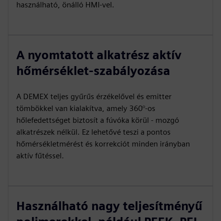
használható, önálló HMI-vel.
A nyomtatott alkatrész aktív
hőmérséklet-szabályozása
A DEMEX teljes gyűrűs érzékelővel és emitter
tömbökkel van kialakítva, amely 360°-os
hőlefedettséget biztosít a fúvóka körül - mozgó
alkatrészek nélkül. Ez lehetővé teszi a pontos
hőmérsékletmérést és korrekciót minden irányban
aktív fűtéssel.
Használható nagy teljesítményű