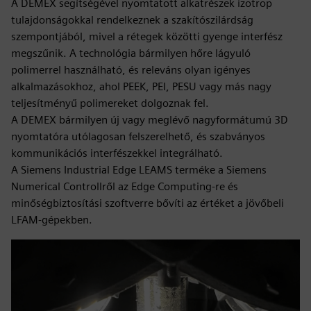
A DEMEX segítségével nyomtatott alkatrészek izotrop
tulajdonságokkal rendelkeznek a szakítószilárdság
szempontjából, mivel a rétegek közötti gyenge interfész
megszűnik. A technológia bármilyen hőre lágyuló
polimerrel használható, és releváns olyan igényes
alkalmazásokhoz, ahol PEEK, PEI, PESU vagy más nagy
teljesítményű polimereket dolgoznak fel.
A DEMEX bármilyen új vagy meglévő nagyformátumú 3D
nyomtatóra utólagosan felszerelhető, és szabványos
kommunikációs interfészekkel integrálható.
A Siemens Industrial Edge LEAMS terméke a Siemens
Numerical Controllről az Edge Computing-re és
minőségbiztosítási szoftverre bővíti az értéket a jövőbeli
LFAM-gépekben.