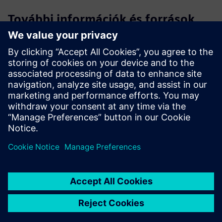
További információk és források
Nagyszabású adalékanyag-gyártás
A DEMEX információs anyag elérhető a LEAM honlapján
Feltételek
Nagy formátumú 3D nyomtató a DEMEX telepítéséhez
A DEMEX rendszerhardver