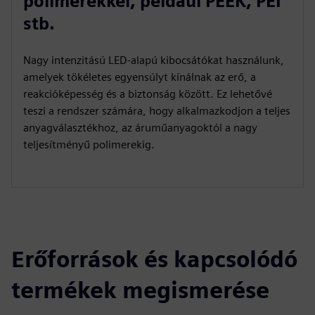
polimerekkel, például PEEK, PEI
stb.
Nagy intenzitású LED-alapú kibocsátókat használunk,
amelyek tökéletes egyensúlyt kínálnak az erő, a
reakcióképesség és a biztonság között. Ez lehetővé
teszi a rendszer számára, hogy alkalmazkodjon a teljes
anyagválasztékhoz, az áruműanyagoktól a nagy
teljesítményű polimerekig.
Erőforrások és kapcsolódó
termékek megismerése