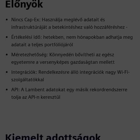
Előnyök
Nincs Cap-Ex: Használja meglévő adatait és
infrastruktúráját a betekintéshez való hozzáféréshez -
Értékelési idő: hetekben, nem hónapokban adhatja meg
adatait a teljes portfóliójáról
Méretezhetőség: Könnyedén bővítheti az egész
egyetemre a versenyképes gazdaságtan mellett
Integrációk: Rendelkezésre álló integrációk nagy Wi-Fi-
szolgáltatókkal
API: A Lambent adatokat egy másik rekordrendszerre
tolja az API-n keresztül
Kiemelt adottságok