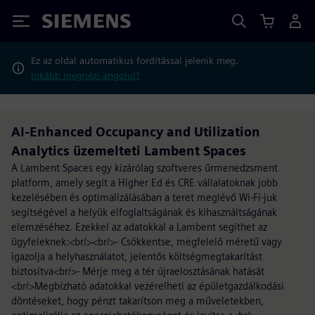
Siemens
Ez az oldal automatikus fordítással jelenik meg.
Inkább megnézi angolul?
AI-Enhanced Occupancy and Utilization
Analytics üzemelteti Lambent Spaces
A Lambent Spaces egy kizárólag szoftveres űrmenedzsment
platform, amely segít a Higher Ed és CRE vállalatoknak jobb
kezelésében és optimalizálásában a teret meglévő Wi-Fi-juk
segítségével a helyük elfoglaltságának és kihasználtságának
elemzéséhez. Ezekkel az adatokkal a Lambent segíthet az
ügyfeleknek:<br/><br/>- Csökkentse, megfelelő méretű vagy
igazolja a helyhasználatot, jelentős költségmegtakarítást
biztosítva<br/>- Mérje meg a tér újraelosztásának hatását
<br/>Megbízható adatokkal vezérelheti az épületgazdálkodási
döntéseket, hogy pénzt takarítson meg a műveletekben,