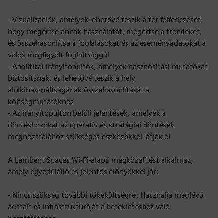
- Vizualizációk, amelyek lehetővé teszik a tér felfedezését,
hogy megértse annak használatát, megértse a trendeket,
és összehasonlítsa a foglalásokat és az eseményadatokat a
valós megfigyelt foglaltsággal
- Analitikai irányítópultok, amelyek hasznosítási mutatókat
biztosítanak, és lehetővé teszik a hely
alulkihasználtságának összehasonlítását a
költségmutatókhoz
- Az irányítópulton belüli jelentések, amelyek a
döntéshozókat az operatív és stratégiai döntések
meghozatalához szükséges eszközökkel látják el
A Lambent Spaces Wi-Fi-alapú megközelítést alkalmaz,
amely egyedülálló és jelentős előnyökkel jár:
- Nincs szükség további tőkeköltségre: Használja meglévő
adatait és infrastruktúráját a betekintéshez való