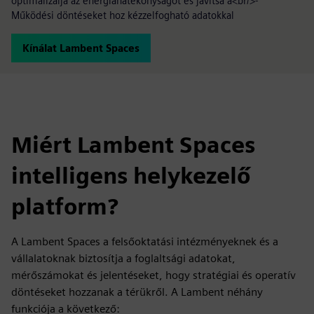
optimalizálja az energiahatékonyságot és javítsa a<br/>-
Működési döntéseket hoz kézzelfogható adatokkal
Kínálat Lambent Spaces
Miért Lambent Spaces
intelligens helykezelő
platform?
A Lambent Spaces a felsőoktatási intézményeknek és a
vállalatoknak biztosítja a foglaltsági adatokat,
mérőszámokat és jelentéseket, hogy stratégiai és operatív
döntéseket hozzanak a térükről. A Lambent néhány
funkciója a következő: