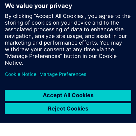
Lambent Spaces megoldás áttekintése 2024.pdf
Lambent - Felsőoktatási ügy Studies.pdf
Lambent GYIK
Feltételek
Az ügyfél Wi-Fi-jéhez való hozzáférés az elsődleges
követelmény a Lambent futtatásához