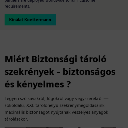
partners are deployed worldwide to fulfil customer
requirements.
Kínálat Koettermann
Miért Biztonsági tároló
szekrények - biztonságos
és kényelmes ?
Legyen szó savakról, lúgokról vagy vegyszerekről —
sokoldalú, XXL tárolóhelyű szekrénymegoldásaink
maximális biztonságot nyújtanak veszélyes anyagok
tárolásakor.