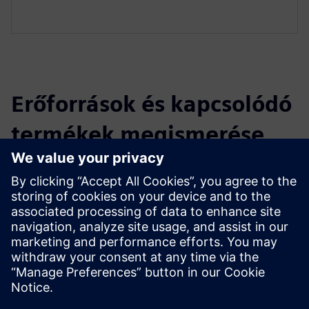
Erőforrások és kapcsolódó
termékek megismerése
További információk és források
Weboldal: Köttermann biztonsági tároló szekrények
Feltételek