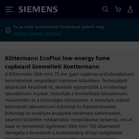
Siemens
Ez az oldal automatikus fordítással jelenik meg.
Inkább megnézi angolul?
Köttermann EcoPlus low-energy fume
cupboard üzemelteti Koettermann
A Köttermann több mint 75 éve gyárt rugalmas acéllaboratóriumi
berendezések megoldásait Hannover közelében. Testreszabott
alkatrészek készülnek itt, amelyek egyszerűsítik a mindennapi
laboratóriumi munkát, biztosítják a fenntartható laboratóriumi
műveleteket és a biztonságos környezetet. A személyre szabott
berendezés laboratóriumi bútorokat és füstszekrényeket,
biztonsági és veszélyes anyagokat tartalmazó szekrényeket,
valamint különféle médiaellátási megoldásokat tartalmaz.<br/>A
hazai és nemzetközi ügyfeleket több mint 150 alkalmazott
támogatja a tervezéstől a karbantartásig átfogó szolgáltatási