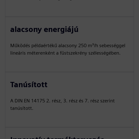
alacsony energiájú
Működés példaértékű alacsony 250 m³/h sebességgel
lineáris méterenként a füstszekrény szélességében.
Tanúsított
A DIN EN 14175 2. rész, 3. rész és 7. rész szerint
tanúsított.