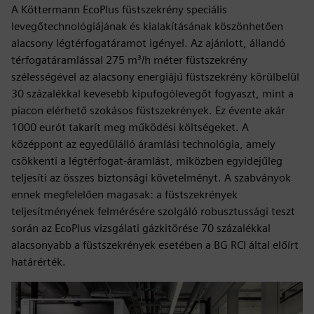
A Köttermann EcoPlus füstszekrény speciális
levegőtechnológiájának és kialakításának köszönhetően
alacsony légtérfogatáramot igényel. Az ajánlott, állandó
térfogatáramlással 275 m³/h méter füstszekrény
szélességével az alacsony energiájú füstszekrény körülbelül
30 százalékkal kevesebb kipufogólevegőt fogyaszt, mint a
piacon elérhető szokásos füstszekrények. Ez évente akár
1000 eurót takarít meg működési költségeket. A
középpont az egyedülálló áramlási technológia, amely
csökkenti a légtérfogat-áramlást, miközben egyidejűleg
teljesíti az összes biztonsági követelményt. A szabványok
ennek megfelelően magasak: a füstszekrények
teljesítményének felmérésére szolgáló robusztussági teszt
során az EcoPlus vizsgálati gázkitörése 70 százalékkal
alacsonyabb a füstszekrények esetében a BG RCI által előírt
határérték.