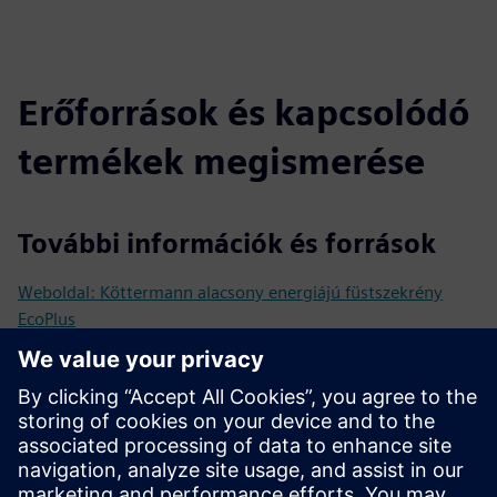
Erőforrások és kapcsolódó
termékek megismerése
További információk és források
Weboldal: Köttermann alacsony energiájú füstszekrény
EcoPlus
Videó: Fenntartható laboratóriumi megoldások a
Köttermann-tól
Adatlap: Köttermann EcoPlus
Feltételek
PCon tervezés: döntse el, hogy a jövőbeli füstszekrény