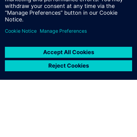
milyen funkciókkal rendelkezik.
A SIEMENS BEMUTATÁSA