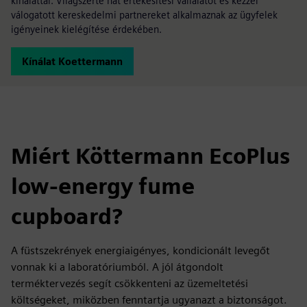
kínálattal. Világszerte hat értékesítési vállalatot és kézzel
válogatott kereskedelmi partnereket alkalmaznak az ügyfelek
igényeinek kielégítése érdekében.
Kínálat Koettermann
Miért Köttermann EcoPlus
low-energy fume
cupboard?
A füstszekrények energiaigényes, kondicionált levegőt
vonnak ki a laboratóriumból. A jól átgondolt
terméktervezés segít csökkenteni az üzemeltetési
költségeket, miközben fenntartja ugyanazt a biztonságot.