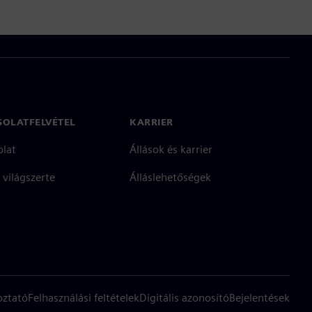
SOLATFELVÉTEL
KARRIER
olat
Állások és karrier
 világszerte
Álláslehetőségek
oztató
Felhasználási feltételek
Digitális azonosító
Bejelentések