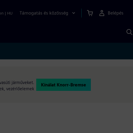
Támogatás és közösség
Belépés
on
|
HU
K
S
s
 vasúti járműveket.
Kínálat Knorr-Bremse
gek, vezérlőelemek