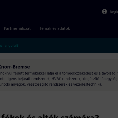
Regi
Partnerhálózat
Témák és adatok
zi angolul?
Knorr-Bremse
ndkívül fejlett termékekkel látja el a tömegközlekedést és a távolsági
intelligens bejárati rendszerek, HVAC rendszerek, kiegészítő tápegysé
súrlódó anyagok, vezetősegítő rendszerek és vezérléstechnika.
 fékek és ajtók számára?