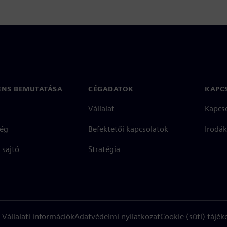
ENS BEMUTATÁSA
CÉGADATOK
KAPC
Vállalat
Kapcs
ég
Befektetői kapcsolatok
Irodák
 sajtó
Stratégia
Vállalati információk
Adatvédelmi nyilatkozat
Cookie (süti) tájék