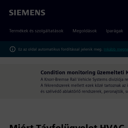
Siemens
Termékek és szolgáltatások
Megoldások
Iparágak
Ez az oldal automatikus fordítással jelenik meg.
Inkább megné
Condition monitoring üzemelteti 
A Knorr-Bremse Rail Vehicle Systems divíziója re
A fékrendszerek mellett ezek közé tartoznak az 
és szélvédő ablaktörlő rendszerek, peronajtók, 
Miért Távfelügyelet HVAC,