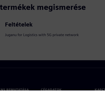
ó termékek megismerése
Feltételek
Juganu for Logistics with 5G private network
ENS BEMUTATÁSA
CÉGADATOK
KAPC
Vállalat
Kapcs