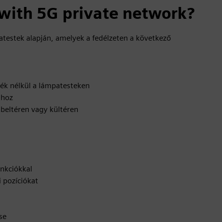
 with 5G private network?
patestek alapján, amelyek a fedélzeten a következő
eték nélkül a lámpatesteken
ához
 beltéren vagy kültéren
unkciókkal
i pozíciókat
se