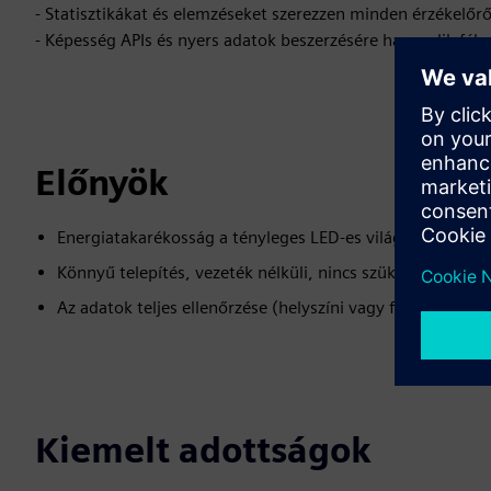
- Statisztikákat és elemzéseket szerezzen minden érzékelőrő
- Képesség APIs és nyers adatok beszerzésére harmadik fél 
Előnyök
Energiatakarékosság a tényleges LED-es világítással sze
Könnyű telepítés, vezeték nélküli, nincs szükség kábelek
Az adatok teljes ellenőrzése (helyszíni vagy felhőben)
Kiemelt adottságok