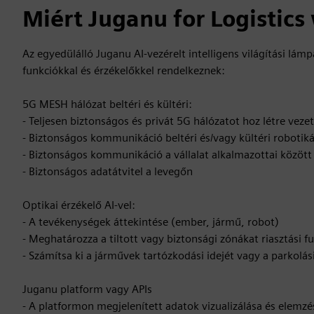
Miért Juganu for Logistics
Az egyedülálló Juganu AI-vezérelt intelligens világítási lám
funkciókkal és érzékelőkkel rendelkeznek:
5G MESH hálózat beltéri és kültéri:
- Teljesen biztonságos és privát 5G hálózatot hoz létre vez
- Biztonságos kommunikáció beltéri és/vagy kültéri robotik
- Biztonságos kommunikáció a vállalat alkalmazottai között
- Biztonságos adatátvitel a levegőn
Optikai érzékelő AI-vel:
- A tevékenységek áttekintése (ember, jármű, robot)
- Meghatározza a tiltott vagy biztonsági zónákat riasztási f
- Számítsa ki a járművek tartózkodási idejét vagy a parkolás
Juganu platform vagy APIs
- A platformon megjelenített adatok vizualizálása és elemzé