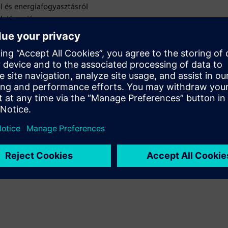
l és energiafogyasztásról
platformján
mben - akár 33%
re