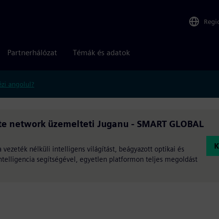
Regi
Partnerhálózat
Témák és adatok
zi angolul?
vate network üzemelteti Juganu - SMART GLOBAL
K
ezeték nélküli intelligens világítást, beágyazott optikai és
ntelligencia segítségével, egyetlen platformon teljes megoldást