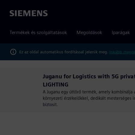
Siemens
Termékek és szolgáltatások
Megoldások
Iparágak
Ez az oldal automatikus fordítással jelenik meg.
Inkább megné
Juganu for Logistics with 5G pri
LIGHTING
A Juganu egy úttörő termék, amely kombinálja a v
környezeti érzékelőkkel, dedikált mesterséges i
biztosít.