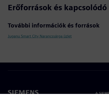
Erőforrások és kapcsolód
További információk és források
Juganu Smart City Narancssárga üzlet
A SIEM
Rólunk