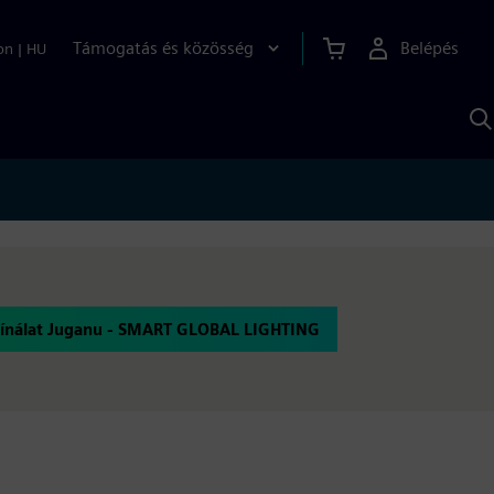
Támogatás és közösség
Belépés
on
|
HU
K
S
s
ínálat Juganu - SMART GLOBAL LIGHTING