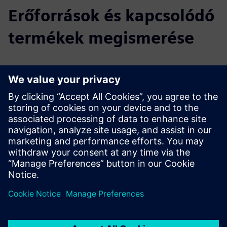
Erőforrások és kapcsolódó
termékek megismerése
További információk és források
Bemutató
Feltételek
Desigo CC szabványos integrációs protokolllal vagy
fejlesztett API