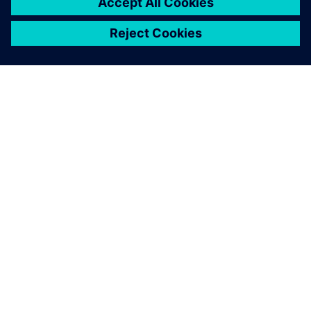
A SIEMENS BEMUTATÁSA
CÉGADATOK
KAPCSOLATFELVÉTEL
KARRIER