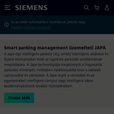
Siemens
Ez az oldal automatikus fordítással jelenik meg.
Inkább megnézi angolul?
Smart parking management üzemelteti JAPA
A Japa egy intelligens parkoló cég, amely intelligens adatokat és
fejlett elemzéseket kínál az ügyfelek parkolási problémáinak
megoldására. A Japa technológiája megkönnyíti a fogyasztók
parkolási élményét, miközben hatékonyabbá teszi a vállalati
campusokat és városokat. A Japa segíti a városokat és az
egyetemeket intelligens campus vagy intelligens város
kezdeményezéseik további fejlesztésében.
Kínálat JAPA