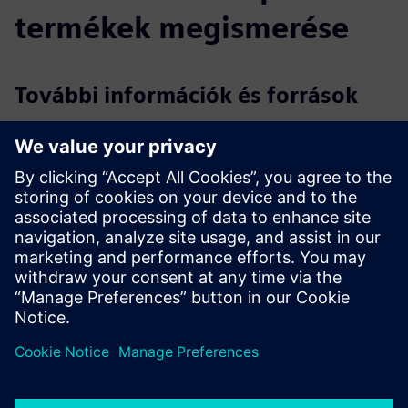
termékek megismerése
További információk és források
A MyVirtual Machine létrehozása és futtatása Áttekintés
SINUMERIK ONE rendszer kézi Run MyVirtual Machine
SINUMERIK ONE Create MyVirtual Machine System
kézikönyv
Feltételek
Sinumerik vezérlő