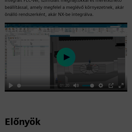
integrált PLC-vel, szimulált meghajtókkal és méretezhető
beállítással, amely megfelel a meglévő környezetnek, akár
önálló rendszerként, akár NX-be integrálva.
Play
01:20
Play
Mute
Settings
PIP
Enter
fulls
Előnyök