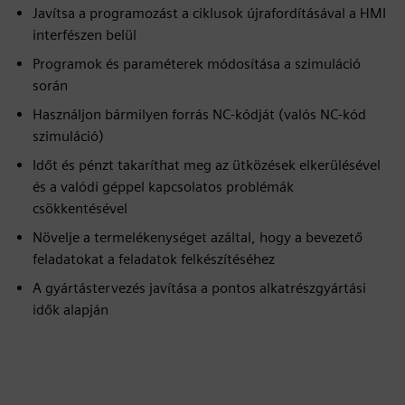
Javítsa a programozást a ciklusok újrafordításával a HMI
interfészen belül
Programok és paraméterek módosítása a szimuláció
során
Használjon bármilyen forrás NC-kódját (valós NC-kód
szimuláció)
Időt és pénzt takaríthat meg az ütközések elkerülésével
és a valódi géppel kapcsolatos problémák
csökkentésével
Növelje a termelékenységet azáltal, hogy a bevezető
feladatokat a feladatok felkészítéséhez
A gyártástervezés javítása a pontos alkatrészgyártási
idők alapján