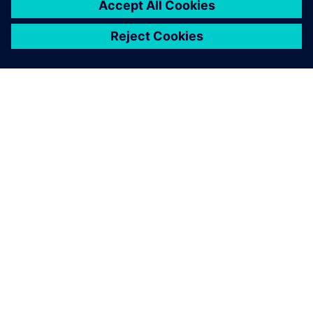
A SIEMENS BEMUTATÁSA
CÉGADATOK
KAPCSOLATFELVÉTEL
KARRIER