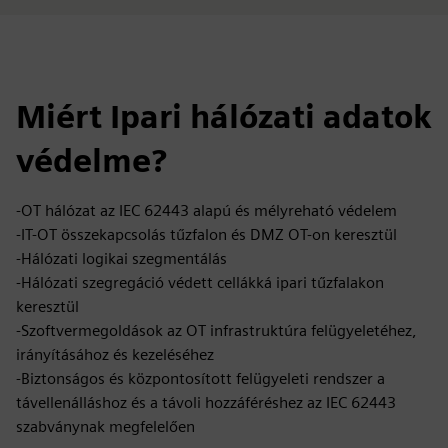
Miért Ipari hálózati adatok
védelme?
-OT hálózat az IEC 62443 alapú és mélyreható védelem
-IT-OT összekapcsolás tűzfalon és DMZ OT-on keresztül
-Hálózati logikai szegmentálás
-Hálózati szegregáció védett cellákká ipari tűzfalakon
keresztül
-Szoftvermegoldások az OT infrastruktúra felügyeletéhez,
irányításához és kezeléséhez
-Biztonságos és központosított felügyeleti rendszer a
távellenálláshoz és a távoli hozzáféréshez az IEC 62443
szabványnak megfelelően