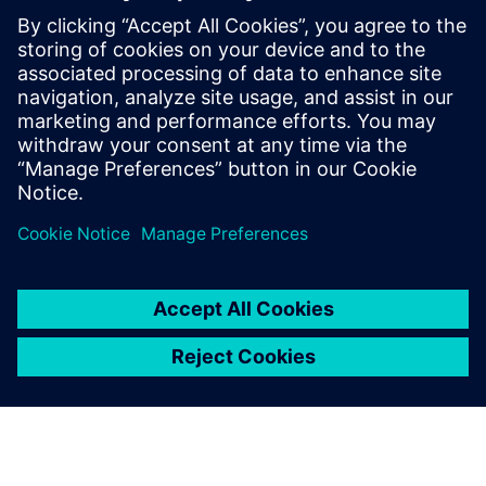
További információk és források
IoLabs - IOFramework
Feltételek
Nincsenek követelmények