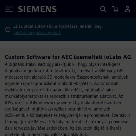
Siemens
Ez az oldal automatikus fordítással jelenik meg.
Inkább megnézi angolul?
Custom Software for AEC üzemelteti ioLabs AG
A digitális átalakulást úgy alakítjuk ki, hogy olyan intelligens
digitális megoldásokat fejlesztünk ki, amelyek a BIM vagy GIS
módszereken alapuló 3D modellekre összpontosítanak, amelyek
egyetlen igazságforrásként működnek (SSOT). Automatizált
eszközeink egyszerűsítik az adatkezelést, optimalizálják a
munkafolyamatokat és rendezik a strukturálatlan adatokat. Az
IOSync és az IOFramework powered by működtetett szoftver
segítségével intuitív eszközöket hozunk létre, amelyek
csökkentik a költségeket és felgyorsítják a projekteket. Ezenkívül
támogatjuk a BIM és a GIS folyamatokat a hatékonyság növelése
és a tervezés javítása érdekében. Az épületek digitális ikerét
ügyfeleink mindennapi valósággá alakítjuk.