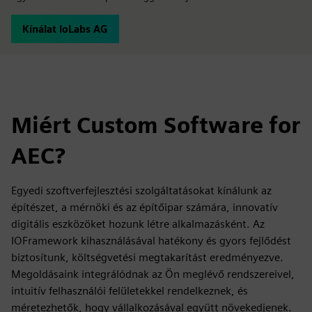
Kínálat ioLabs AG
Miért Custom Software for
AEC?
Egyedi szoftverfejlesztési szolgáltatásokat kínálunk az
építészet, a mérnöki és az építőipar számára, innovatív
digitális eszközöket hozunk létre alkalmazásként. Az
IOFramework kihasználásával hatékony és gyors fejlődést
biztosítunk, költségvetési megtakarítást eredményezve.
Megoldásaink integrálódnak az Ön meglévő rendszereivel,
intuitív felhasználói felületekkel rendelkeznek, és
méretezhetők, hogy vállalkozásával együtt növekedjenek.