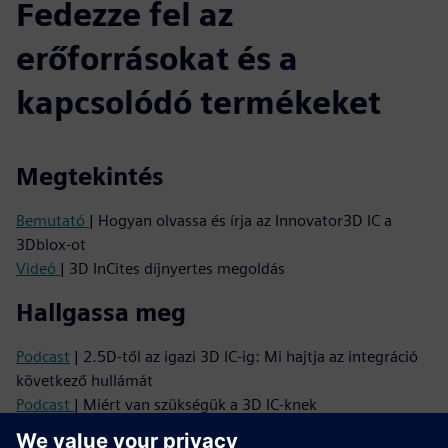
Fedezze fel az
erőforrásokat és a
kapcsolódó termékeket
Megtekintés
Bemutató
| Hogyan olvassa és írja az Innovator3D IC a
3Dblox-ot
Videó
| 3D InCites díjnyertes megoldás
Hallgassa meg
Podcast
| 2.5D-től az igazi 3D IC-ig: Mi hajtja az integráció
következő hullámát
Podcast
| Miért van szükségük a 3D IC-knek
gondolkodásmentváltásra - és hogyan lehet ezt