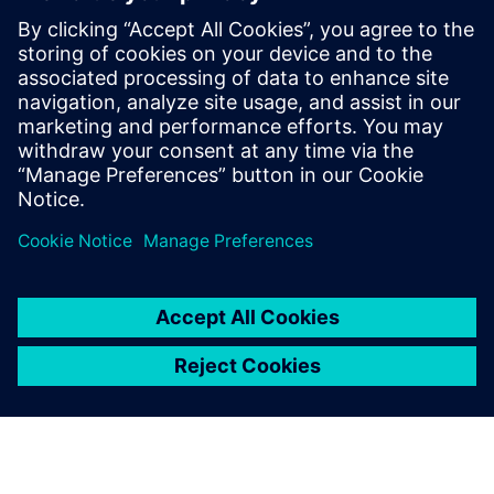
megvalósítani
Olvasás
Brosúra
| Innovator3D IC megoldáscsomag
E-könyv sorozat
| Útmutató a sikeres heterogén
integrációhoz