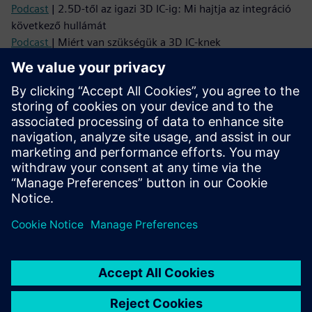
Podcast
| 2.5D-től az igazi 3D IC-ig: Mi hajtja az integráció
következő hullámát
Podcast
| Miért van szükségük a 3D IC-knek
gondolkodásmentváltásra - és hogyan lehet ezt
megvalósítani
Olvasás
Brosúra
| Innovator3D IC megoldáscsomag
E-könyv sorozat
| Útmutató a sikeres heterogén
integrációhoz