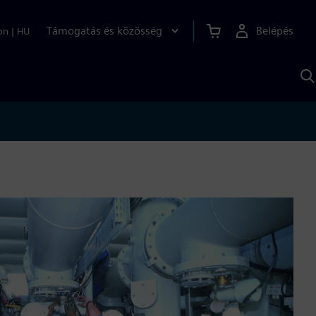
Támogatás és közösség
Belépés
on
|
HU
K
S
s