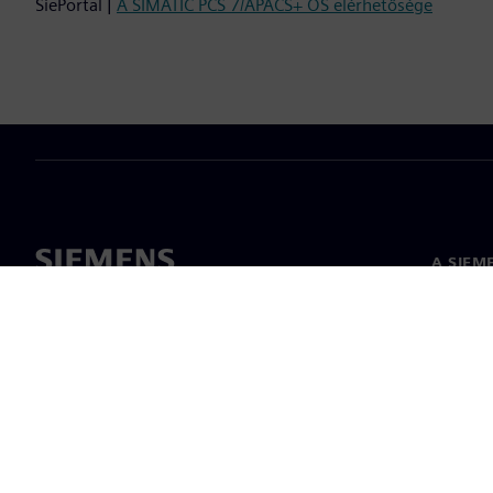
SiePortal |
A SIMATIC PCS 7/APACS+ OS elérhetősége
A SIEM
Rólunk
Vezetős
Hírek és