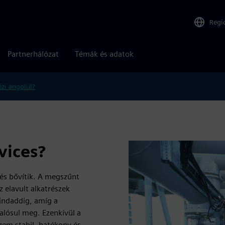
Regi
Partnerhálózat
Témák és adatok
zi angolul?
vices?
 és bővítik. A megszűnt
 elavult alkatrészek
indaddig, amíg a
alósul meg. Ezenkívül a
zem stabil, hatékony és