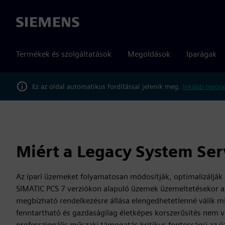
Siemens
Termékek és szolgáltatások
Megoldások
Iparágak
Ez az oldal automatikus fordítással jelenik meg.
Inkább megné
Miért a Legacy System Ser
Az ipari üzemeket folyamatosan módosítják, optimalizálják
SIMATIC PCS 7 verziókon alapuló üzemek üzemeltetésekor az
megbízható rendelkezésre állása elengedhetetlenné válik m
fenntartható és gazdaságilag életképes korszerűsítés nem v
professzionális műszaki támogatás kritikus fontosságú az ü