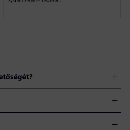
System Services részeként.
hetőségét?