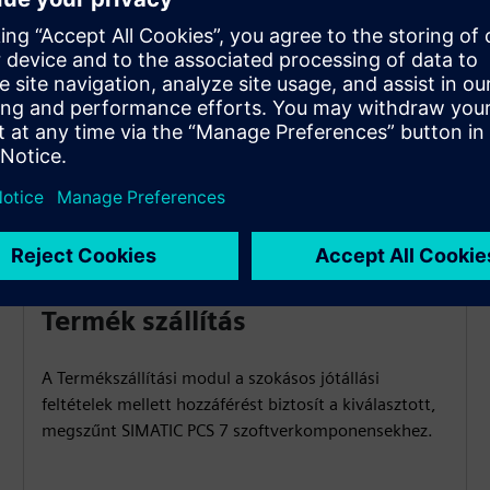
Termék szállítás
A Termékszállítási modul a szokásos jótállási
feltételek mellett hozzáférést biztosít a kiválasztott,
megszűnt SIMATIC PCS 7 szoftverkomponensekhez.