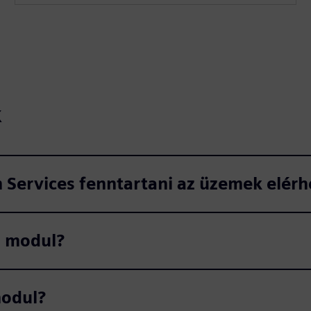
k
 Services fenntartani az üzemek elér
ó modul?
modul?