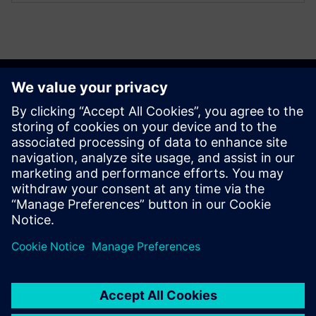
Kezdő lépések
Kapcsolatfelvétel