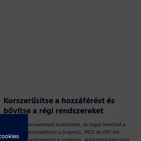
Korszerűsítse a hozzáférést és
bővítse a régi rendszereket
Frissítse a barnamezelő eszközöket, és tegye lehetővé a
modern adathozzáférést a GraphQL, REST és OPC UA
interfészek segítségével a rugalmas, skálázható kapcsolat