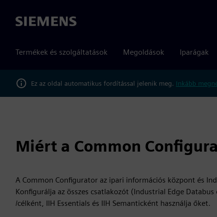
Siemens
Termékek és szolgáltatások
Megoldások
Iparágak
Ez az oldal automatikus fordítással jelenik meg.
Inkább megné
Miért a Common Configura
A Common Configurator az ipari információs központ és Indus
Konfigurálja az összes csatlakozót (Industrial Edge Databus
/célként, IIH Essentials és IIH Semanticként használja őket.