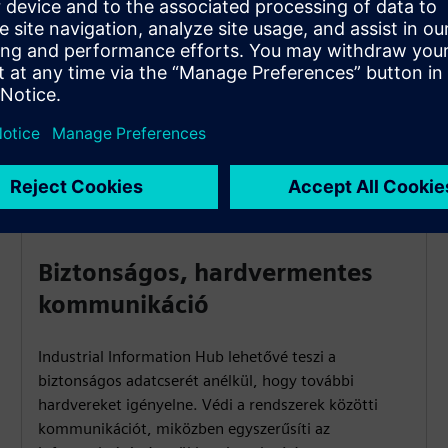
egyszerűsített monitorozás és elemzés támogatása
érdekében.
Biztonságos, hardvermentes
kommunikáció
Industrial Information Hub lehetővé teszi a
biztonságos adatcserét anélkül, hogy további
hardvereket igényelne. Védi a rendszerek közötti
kommunikációt, miközben egyszerűsíti az