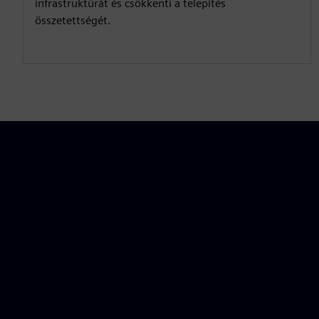
infrastruktúrát és csökkenti a telepítés
összetettségét.