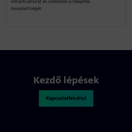
infrastruktúrát és csökkenti a telepítés
összetettségét.
Kezdő lépések
Kapcsolatfelvétel