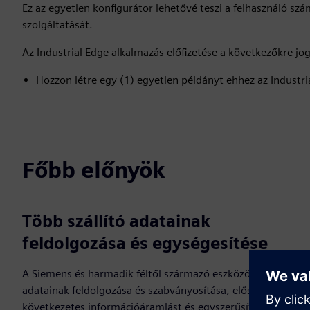
Ez az egyetlen konfigurátor lehetővé teszi a felhasználó szá
szolgáltatását.
Az Industrial Edge alkalmazás előfizetése a következőkre jog
Hozzon létre egy (1) egyetlen példányt ehhez az Industr
Főbb előnyök
Több szállító adatainak
feldolgozása és egységesítése
A Siemens és harmadik féltől származó eszközök
adatainak feldolgozása és szabványosítása, elősegítve a
következetes információáramlást és egyszerűsíti a