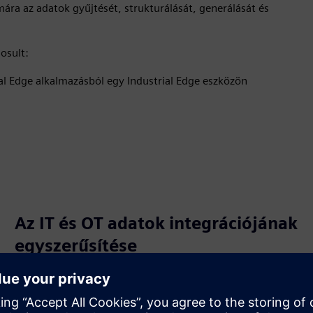
mára az adatok gyűjtését, strukturálását, generálását és
osult:
ial Edge alkalmazásból egy Industrial Edge eszközön
Az IT és OT adatok integrációjának
egyszerűsítése
Az informatikai és OT környezeteket egyetlen
konfigurátor segítségével térképezi fel és csatlakoztatja,
miközben több eszközről gyűjti és tömöríti az adatokat az