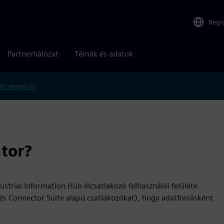
Regi
Partnerhálózat
Témák és adatok
zi angolul?
tor?
trial Information Hub élcsatlakozó felhasználói felülete.
 és Connector Suite alapú csatlakozókat), hogy adatforrásként