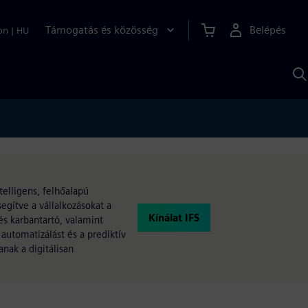
Támogatás és közösség
Belépés
on
|
HU
K
S
s
telligens, felhőalapú
egítve a vállalkozásokat a
Kínálat IFS
és karbantartó, valamint
automatizálást és a prediktív
nak a digitálisan