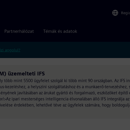
Regi
Partnerhálózat
Témák és adatok
zi angolul?
M) üzemelteti IFS
mely több mint 5500 ügyfelet szolgál ki több mint 90 országban. Az IFS in
us-kezeléshez, a helyszíni szolgáltatáshoz és a munkaerő-tervezéshez, s
nyének javításában az árukat gyártó és forgalmazó, eszközöket építő 
>Az ipari mesterséges intelligencia élvonalában álló IFS integrálja az 
elése érdekében, lehetővé téve az ügyfelek számára, hogy boldogulja