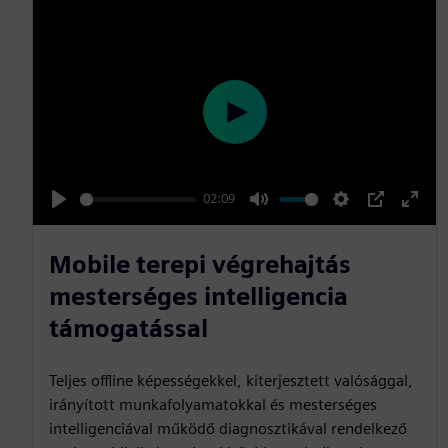
P
l
a
02:09
y
P
M
S
P
E
l
u
e
I
n
Mobile terepi végrehajtás
a
t
t
P
t
mesterséges intelligencia
y
e
t
e
támogatással
i
r
n
f
Teljes offline képességekkel, kiterjesztett valósággal,
g
u
irányított munkafolyamatokkal és mesterséges
s
l
intelligenciával működő diagnosztikával rendelkező
l