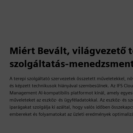
Miért Bevált, világvezető 
szolgáltatás-menedzsmen
A terepi szolgáltató szervezetek összetett műveletekkel, nö
és képzett technikusok hiányával szembesülnek. Az IFS Cloud
Management AI-kompatibilis platformot kínál, amely egyesíti
műveleteket az eszköz- és ügyféladatokkal. Az eszköz- és sz
iparágakat szolgálja ki azáltal, hogy valós időben összekapc
embereket és folyamatokat az üzleti eredmények optimaliz