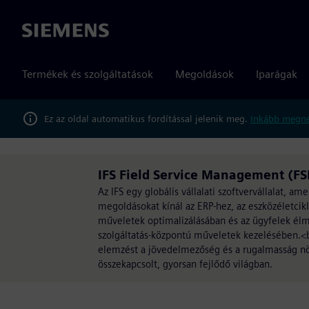
Siemens
Termékek és szolgáltatások
Megoldások
Iparágak
Ez az oldal automatikus fordítással jelenik meg.
Inkább megné
IFS Field Service Management (FS
Az IFS egy globális vállalati szoftvervállalat, a
megoldásokat kínál az ERP-hez, az eszközéletcikl
műveletek optimalizálásában és az ügyfelek élmé
szolgáltatás-központú műveletek kezelésében.<br/
elemzést a jövedelmezőség és a rugalmasság növ
összekapcsolt, gyorsan fejlődő világban.