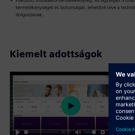
Fokozott munkaerő-termelékenység: Az egységes munkak
termelékenységét és biztonságát, lehetővé téve a tech
dolgozzanak.
Kiemelt adottságok
P
l
a
00:57
y