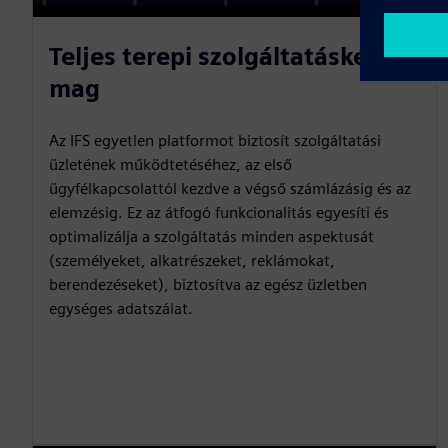
P
M
S
P
E
l
u
e
I
n
Teljes terepi szolgáltatáskezelő
a
t
t
P
t
mag
y
e
t
e
i
r
Az IFS egyetlen platformot biztosít szolgáltatási
n
f
üzletének működtetéséhez, az első
g
u
ügyfélkapcsolattól kezdve a végső számlázásig és az
s
l
elemzésig. Ez az átfogó funkcionalitás egyesíti és
l
optimalizálja a szolgáltatás minden aspektusát
s
(személyeket, alkatrészeket, reklámokat,
c
berendezéseket), biztosítva az egész üzletben
egységes adatszálat.
r
e
e
n