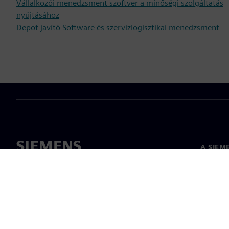
Vállalkozói menedzsment szoftver a minőségi szolgáltatás
nyújtásához
Depot javító Software és szervizlogisztikai menedzsment
A SIEM
Rólunk
Vezetős
Hírek és