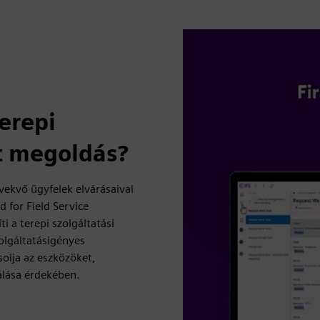
terepi
t megoldás?
vekvő ügyfelek elvárásaival
 for Field Service
 a terepi szolgáltatási
olgáltatásigényes
solja az eszközöket,
álása érdekében.