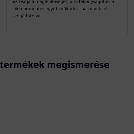
biztosítja a megfelelőséget, a hatékonyságot és a
s
zökkenőmentes együttműködést harmadik fél
c
szolgáltatóival.
r
e
e
n
ó termékek megismerése