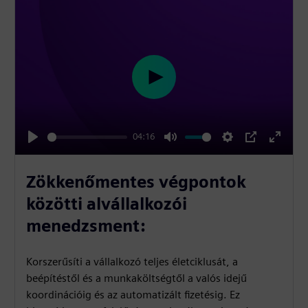
P
l
a
04:16
y
P
M
S
P
E
l
u
e
I
n
Zökkenőmentes végpontok
a
t
t
P
t
közötti alvállalkozói
y
e
t
e
menedzsment:
i
r
n
f
Korszerűsíti a vállalkozó teljes életciklusát, a
g
u
beépítéstől és a munkaköltségtől a valós idejű
s
l
koordinációig és az automatizált fizetésig. Ez
l