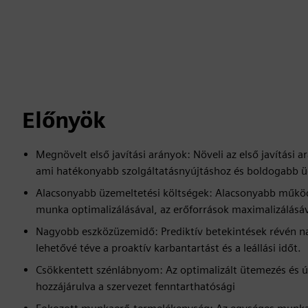
Előnyök
Megnövelt első javítási arányok: Növeli az első javítási a
ami hatékonyabb szolgáltatásnyújtáshoz és boldogabb ü
Alacsonyabb üzemeltetési költségek: Alacsonyabb működés
munka optimalizálásával, az erőforrások maximalizálásáv
Nagyobb eszközüzemidő: Prediktív betekintések révén n
lehetővé téve a proaktív karbantartást és a leállási időt.
Csökkentett szénlábnyom: Az optimalizált ütemezés és ú
hozzájárulva a szervezet fenntarthatósági