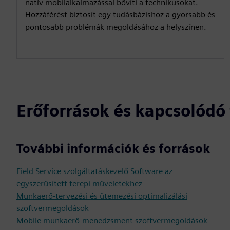
natív mobilalkalmazással bővíti a technikusokat.
s
Hozzáférést biztosít egy tudásbázishoz a gyorsabb és
c
pontosabb problémák megoldásához a helyszínen.
r
e
e
n
Erőforrások és kapcsolód
További információk és források
Field Service szolgáltatáskezelő Software az
egyszerűsített terepi műveletekhez
Munkaerő-tervezési és ütemezési optimalizálási
szoftvermegoldások
Mobile munkaerő-menedzsment szoftvermegoldások