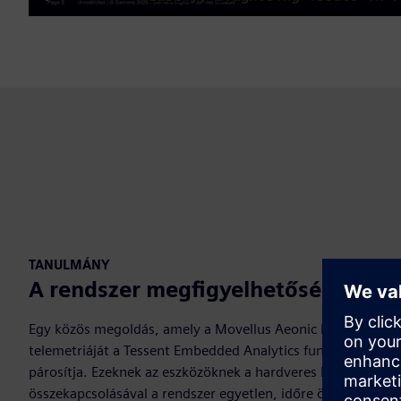
Play
TANULMÁNY
A rendszer megfigyelhetőségének j
Egy közös megoldás, amely a Movellus Aeonic Insight™ Droo
telemetriáját a Tessent Embedded Analytics funkcionális fel
párosítja. Ezeknek az eszközöknek a hardveres kereszt-indít
összekapcsolásával a rendszer egyetlen, időre összehangolt 