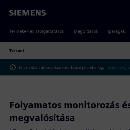
Siemens
Termékek és szolgáltatások
Megoldások
Iparágak
Tessent
Ez az oldal automatikus fordítással jelenik meg.
Inkább megné
Folyamatos monitorozás és
megvalósítása