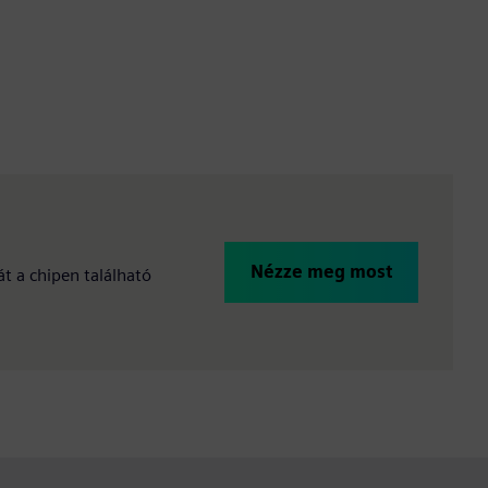
Nézze meg most
át a chipen található