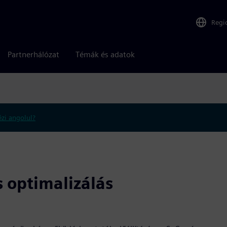
Regi
Partnerhálózat
Témák és adatok
zi angolul?
 optimalizálás