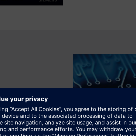
Mute
Settings
PIP
Enter
fullscreen
avítása
p Detector fizikai
ügyeleti megoldásaival
ással történő
képet kínál a történtekről és