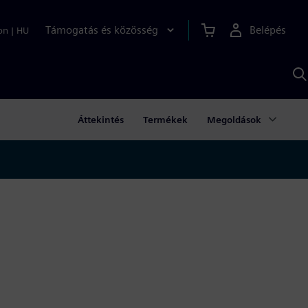
Támogatás és közösség
Belépés
on
|
HU
K
S
s
Áttekintés
Termékek
Megoldások