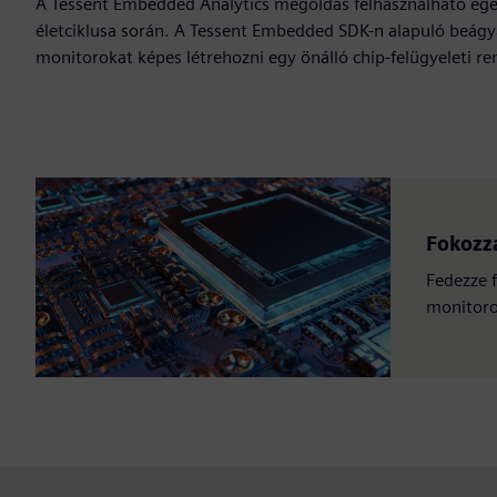
A Tessent Embedded Analytics megoldás felhasználható egé
életciklusa során. A Tessent Embedded SDK-n alapuló beágya
monitorokat képes létrehozni egy önálló chip-felügyeleti re
Fokozz
Fedezze f
monitoro