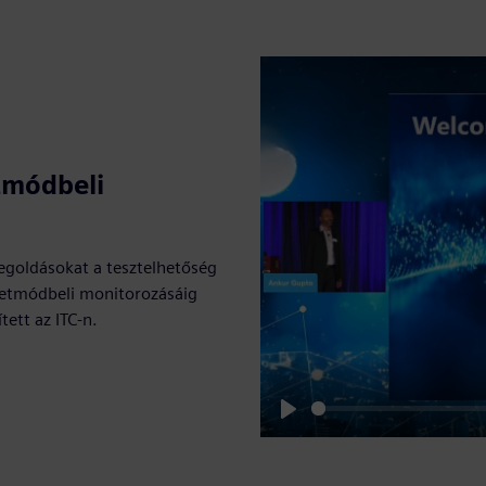
tmódbeli
-megoldásokat a tesztelhetőség
letmódbeli monitorozásáig
ett az ITC-n.
Play