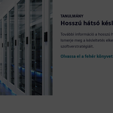
TANULMÁNY
Hosszú hátsó késl
További információ a hosszú h
Ismerje meg a késleltetés elk
szoftverstratégiáit.
Olvassa el a fehér könyvet