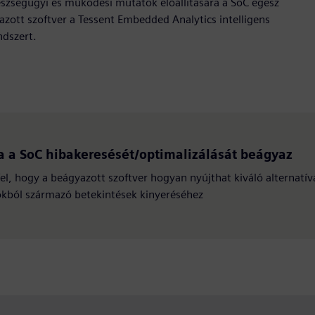
szségügyi és működési mutatók előállítására a SoC egész
zott szoftver a Tessent Embedded Analytics intelligens
ndszert.
a a SoC hibakeresését/optimalizálását beágyaz
el, hogy a beágyazott szoftver hogyan nyújthat kiváló alternatív
kból származó betekintések kinyeréséhez