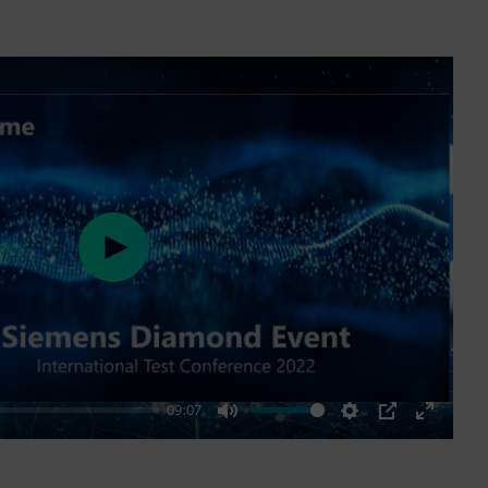
Play
09:07
Mute
Settings
PIP
Enter
fullscre