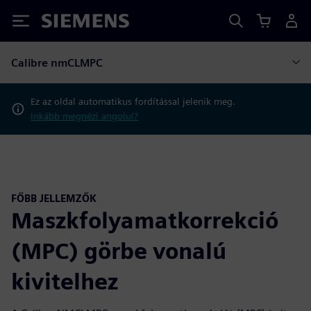
Siemens
Calibre nmCLMPC
Ez az oldal automatikus fordítással jelenik meg.
Inkább megnézi angolul?
FŐBB JELLEMZŐK
Maszkfolyamatkorrekció
(MPC) görbe vonalú
kivitelhez