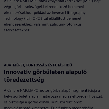
A Calibre NMCLMPC maszkfolyamatkorrekciót (MPC) hajt
végre görbe sokszögekkel rendelkező bemeneti
elrendezésekhez, például az Inverse Lithography
Technology (ILT) OPC által előállított bemeneti
elrendezésekhez, valamint szilícium-fotonikus
szerkezetekhez.
ADATMÉRET, PONTOSSÁG ÉS FUTÁSI IDŐ
Innovatív görbületen alapuló
töredezettség
A Calibre NMCLMPC motor görbe alapú fragmentációja a
helyi görbület alapján határozza meg az éltöredék hosszát,
és biztosítja a görbe vonalú MPC korrekcióhoz
megvalósítható kimenetet. Ez a funkció megpróbálja