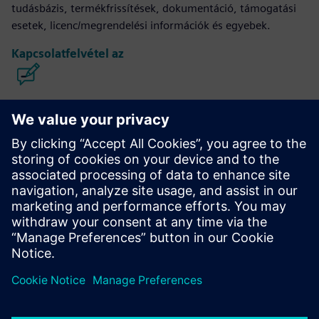
tudásbázis, termékfrissítések, dokumentáció, támogatási
esetek, licenc/megrendelési információk és egyebek.
Kapcsolatfelvétel az
Kaliber IC tervezés és gyártás
A Calibre eszközcsomag pontos, hatékony, átfogó IC-
ellenőrzést és optimalizálást biztosít minden
folyamatcsomópontban és tervezési stílusban, miközben
minimálisra csökkenti az erőforrás-felhasználást és a
felbontási ütemterveket.
Tanuljon szakértőktől